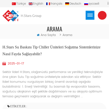
Türkçe
English
français
Deutsch
русский
español
português
العربية
Việt
Indonesia
ARAMA
>
Ana Sayfa
Arama
H.Stars Su Baskını Tip Chiller Üniteleri Soğutma Sistemlerinize
Nasıl Fayda Sağlayabilir?
2025-01-17
Sektör lideri H.Stars, olağanüstü performansı ve yenilikçi teknolojisiyle
öne çıkan Sulu Tip soğutma üniteleriyle adından söz ettiriyor. Sektör
lideri konumunu vurgulayan birkaç önemli avantajı aşağıda
bulabilirsiniz: 1. Enerji Verimliliği: Su basmalı tip evaporatör tasarımı,
soğutucu akışkanın eşit şekilde dağıtılmasını ve su akışıyla optimum
temasa geçmesini sağlayarak ısı değişim verimliliğini ...
ETIKETLER :