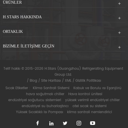
ÜRÜNLER
H.STARS HAKKINDA
ORTAKLIK
BIZIMLE ILETIŞIME GEÇIN
Telif hakkı © 2015-2026 H.Stars (Guangzhou) Refrigerating Equipment
Group Ltd.
/
Blog
/
Site Haritası
/
XML
/
Gizlilik Politikası
Sıcak Etiketler :
Klima Santrali Sistemi
Kabuk ve Borulu ısı Eşanjörü
hava soğutmalı chiller
Hava kontrol ünitesi
endüstriyel soğutucu sistemleri
yüksek verimli endüstriyel chiller
endüstriyel su buharlaştırıcı
otel sıcak su sistemi
Yüksek Sıcaklıklı Isı Pompası
klima santrali nemlendirici