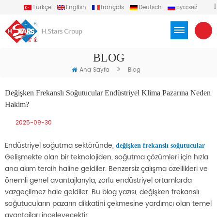
Türkçe
English
français
Deutsch
русский
español
português
العربية
Việt
Indonesia
BLOG
>
Ana Sayfa
Blog
Değişken Frekanslı Soğutucular Endüstriyel Klima Pazarına Neden
Hakim?
2025-09-30
Endüstriyel soğutma sektöründe,
değişken frekanslı soğutucular
Gelişmekte olan bir teknolojiden, soğutma çözümleri için hızla
ana akım tercih haline geldiler. Benzersiz çalışma özellikleri ve
önemli genel avantajlarıyla, zorlu endüstriyel ortamlarda
vazgeçilmez hale geldiler. Bu blog yazısı, değişken frekanslı
soğutucuların pazarın dikkatini çekmesine yardımcı olan temel
avantajları inceleyecektir.