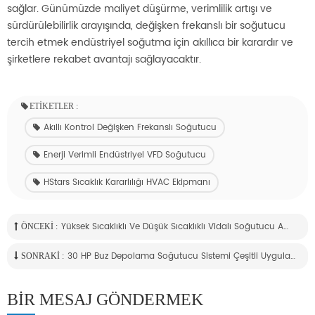
sağlar. Günümüzde maliyet düşürme, verimlilik artışı ve
sürdürülebilirlik arayışında, değişken frekanslı bir soğutucu
tercih etmek endüstriyel soğutma için akıllıca bir karardır ve
şirketlere rekabet avantajı sağlayacaktır.
ETIKETLER :
Akıllı Kontrol Değişken Frekanslı Soğutucu
Enerji Verimli Endüstriyel VFD Soğutucu
HStars Sıcaklık Kararlılığı HVAC Ekipmanı
Yüksek Sıcaklıklı Ve Düşük Sıcaklıklı Vidalı Soğutucu Arasındaki Gerçek Fark Nedir?
ÖNCEKI :
30 HP Buz Depolama Soğutucu Sistemi Çeşitli Uygulamalarda Soğutma Verimliliğini Nasıl Optimize Edebilir?
SONRAKI :
BIR MESAJ GÖNDERMEK