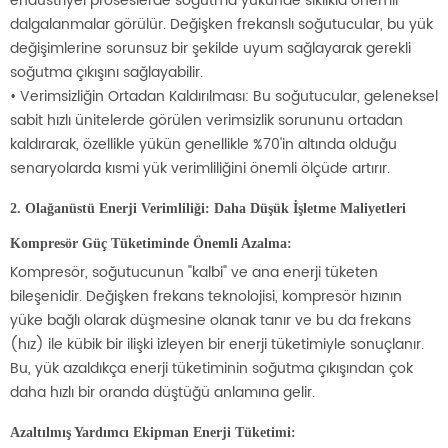
endüstriyel proseslerde soğutma yükünde sıklıkla önemli
dalgalanmalar görülür. Değişken frekanslı soğutucular, bu yük
değişimlerine sorunsuz bir şekilde uyum sağlayarak gerekli
soğutma çıkışını sağlayabilir.
• Verimsizliğin Ortadan Kaldırılması: Bu soğutucular, geleneksel
sabit hızlı ünitelerde görülen verimsizlik sorununu ortadan
kaldırarak, özellikle yükün genellikle %70'in altında olduğu
senaryolarda kısmi yük verimliliğini önemli ölçüde artırır.
2. Olağanüstü Enerji Verimliliği: Daha Düşük İşletme Maliyetleri
Kompresör Güç Tüketiminde Önemli Azalma:
Kompresör, soğutucunun "kalbi" ve ana enerji tüketen
bileşenidir. Değişken frekans teknolojisi, kompresör hızının
yüke bağlı olarak düşmesine olanak tanır ve bu da frekans
(hız) ile kübik bir ilişki izleyen bir enerji tüketimiyle sonuçlanır.
Bu, yük azaldıkça enerji tüketiminin soğutma çıkışından çok
daha hızlı bir oranda düştüğü anlamına gelir.
Azaltılmış Yardımcı Ekipman Enerji Tüketimi: