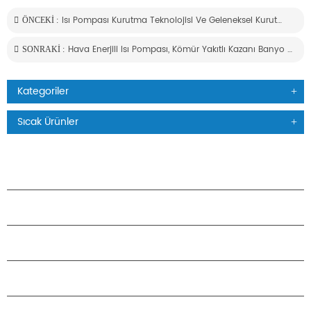
Isı Pompası Kurutma Teknolojisi Ve Geleneksel Kurutma Teknolojisi Karşılaştırılması
ÖNCEKI :
Hava Enerjili Isı Pompası, Kömür Yakıtlı Kazanı Banyo Merkezinde Tercih Edilen Donanım Olarak Değiştirdi
SONRAKI :
Kategoriler
Sıcak Ürünler
ÜRÜNLER
H.STARS HAKKINDA
ORTAKLIK
BIZIMLE ILETIŞIME GEÇIN