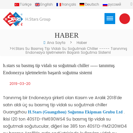
Türkçe
English
français
Deutsch
русский
español
português
العربية
Việt
Indonesia
HABER
>
Ana Sayfa
Haber
>
H.stars Su Basmış Tip Vidalı Su Soğutmalı Chiller ----- Tanınmış
Endonezya Işletmelerin Başarılı Soğutma Sistemi
h.stars su basmış tip vidalı su soğutmalı chiller ----- tanınmış
Endonezya işletmelerin başarılı soğutma sistemi
2019-03-20
Tanınmış bir Endonezya şirketi olan Kasım ve Aralık 2018’de
satın aldı üç su basmış tip vidalı su soğutmalı chiller
Guangzhou
.
H.Stars (Guangzhou) Soğutma Ekipman Grubu Ltd
İkisi 120 ton 40STD-FM690WS4 Su basmış tip vidalı su
soğutmalı soğutucular, diğeri ise 385 ton 40STD-FM2120WD4