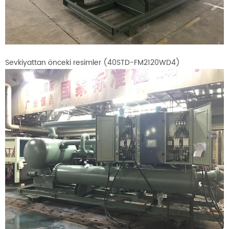
Sevkiyattan önceki resimler (40STD-FM2120WD4)