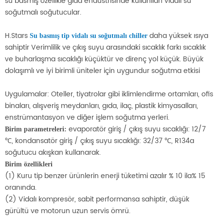
su basmış özellikle gıda endüstrisinde kullanılan vidalı su
soğutmalı soğutucular.
H.Stars
daha yüksek ısıya
Su basmış tip vidalı su soğutmalı chiller
sahiptir Verimlilik ve çıkış suyu arasındaki sıcaklık farkı sıcaklık
ve buharlaşma sıcaklığı küçüktür ve direnç yol küçük. Büyük
dolaşımlı ve iyi birimli üniteler için uygundur soğutma etkisi
Uygulamalar: Oteller, tiyatrolar gibi iklimlendirme ortamları, ofis
binaları, alışveriş meydanları, gıda, ilaç, plastik kimyasalları,
enstrümantasyon ve diğer işlem soğutma yerleri.
evaporatör giriş / çıkış suyu sıcaklığı: 12/7
Birim parametreleri:
℃, kondansatör giriş / çıkış suyu sıcaklığı: 32/37 ℃, R134a
soğutucu akışkan kullanarak.
Birim özellikleri
(1) Kuru tip benzer ürünlerin enerji tüketimi azalır % 10 ila% 15
oranında.
(2) Vidalı kompresör, sabit performansa sahiptir, düşük
gürültü ve motorun uzun servis ömrü.