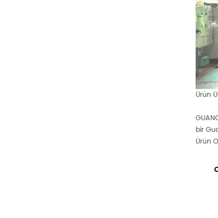
Ürün Ü
GUANGZH
bir Gu
Ürün O