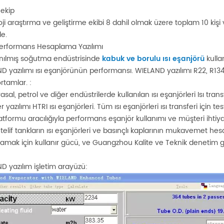
 ekip
ji araştırma ve geliştirme ekibi 8 dahil olmak üzere toplam 10 kişi 
le.
erformans Hesaplama Yazılımı
lanılmış soğutma endüstrisinde
kabuk ve borulu ısı eşanjörü
kulla
D yazılımı ısı eşanjörünün performansı. WIELAND yazılımı R22, R1
rtamlar. :
asal, petrol ve diğer endüstrilerde kullanılan ısı eşanjörleri Isı t
r yazılımı HTRI ısı eşanjörleri. Tüm ısı eşanjörleri ısı transferi için t
atformu aracılığıyla performans eşanjör kullanımı ve müşteri ihtiya
telif tankların ısı eşanjörleri ve basınçlı kaplarının mukavemet he
amak için kullanır gücü, ve Guangzhou Kalite ve Teknik denetim g
D yazılım işletim arayüzü: