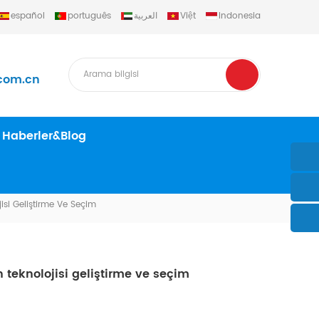
español
português
العربية
Việt
Indonesia
com.cn
Haberler&Blog
jisi Geliştirme Ve Seçim
n teknolojisi geliştirme ve seçim