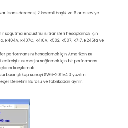
var lisans derecesi, 2 kıdemli başlık ve 6 orta seviye
nır soğutma endüstrisi ısı transferi hesaplamak için
34a, R404A, R407C, R410A, R502, R507, R717, R245fa ve
ransfer performansını hesaplamak için Amerikan ısı
est edilmiştir ısı marjını sağlamak için bir performans
çlarını karşılamak.
sabı basınçlı kap sanayi SW6-2011v4.0 yazılımı
eçer Denetim Bürosu ve fabrikadan ayrılır.