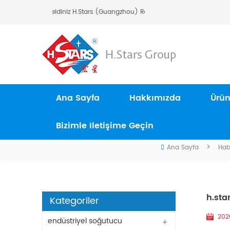
Hoşgeldiniz H.Stars (Guangzhou) Refrigerating Equipment G
Ana Sayfa
Hakkımızda
Ürün
Bizimle Iletişime Geçin
>
Ana Sayfa
Hab
h.sta
Kategoriler
202
endüstriyel soğutucu