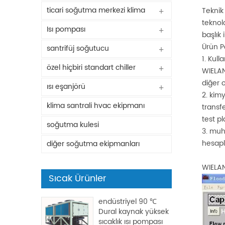
ticari soğutma merkezi klima
Teknik
teknolo
Isı pompası
başlık i
Ürün P
santrifüj soğutucu
1. Kul
özel hiçbiri standart chiller
WIELAN
diğer o
ısı eşanjörü
2. kimy
klima santrali hvac ekipmanı
transfe
test pl
soğutma kulesi
3. muh
hesapl
diğer soğutma ekipmanları
WIELAN
Sıcak Ürünler
endüstriyel 90 ℃
Dural kaynak yüksek
sıcaklık ısı pompası