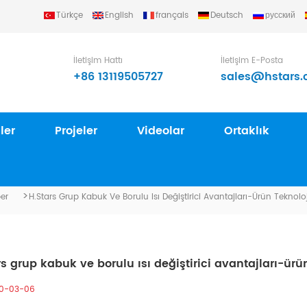
Türkçe
English
français
Deutsch
русский
roup Ltd..
İletişim Hattı
İletişim E-Posta
+86 13119505727
sales@hstars.
ler
Projeler
Videolar
Ortaklık
HABER
>
er
H.stars Grup Kabuk Ve Borulu Isı Değiştirici Avantajları-Ürün Teknolo
rs grup kabuk ve borulu ısı değiştirici avantajları-ürü
0-03-06