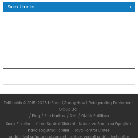
Sıcak Ürünler
ÜRÜNLER
H.STARS HAKKINDA
ORTAKLIK
BIZIMLE ILETIŞIME GEÇIN
Telif hakkı © 2015-2026 H.Stars (Guangzhou) Refrigerating Equipment
Group Ltd.
/
Blog
/
Site Haritası
/
XML
/
Gizlilik Politikası
Sıcak Etiketler :
Klima Santrali Sistemi
Kabuk ve Borulu ısı Eşanjörü
hava soğutmalı chiller
Hava kontrol ünitesi
endüstriyel soğutucu sistemleri
yüksek verimli endüstriyel chiller