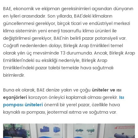
BAE, ekonomik ve ekipman gereksinimleri açısından dünyanın
en iyileri arasındadır. Son yıllarda, BAE'deki klimaların
güncellenmesi gerekiyor, birçok ticari ve endüstriyel merkezi
klima sisteminin yeni enerji tasarruflu klima ürünleri ile
değiştirilmesi gerekiyor, BAE'nin belirli pazar potansiyeli var.
Coğrafi nedenlerden dolayı, Birleşik Arap Emirlikleri temel
olarak yılın üç mevsiminde T3 durumunda. Ancak, Birleşik Arap
Emirlikleri'ndeki su eksikliği nedeniyle, Birleşik Arap
Emirlikleri'ndeki pazar talebi temelde hava soğutmalı
birimlerdir.
Buna ek olarak, BAE denize yakın ve çoğu
üniteler ve ısı
eşanjörleri
korozyon önleyici kaplamalı olması gerekir.
Isı
pompası üniteleri
önemli bir yerel pazar, özellikle hava
kaynaklı ısı pompası, jeotermal ısıtma ve soğutma var.