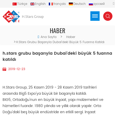
Türkçe
English
français
Deutsch
русский
español
português
العربية
Việt
Indonesia
HABER
>
Ana Sayfa
Haber
>
H.stars Grubu Başarıyla Dubai'deki Büyük 5 Fuarına Katıldı
h.stars grubu başarıyla Dubai'deki büyük 5 fuarına
katıldı
2019-12-23
H.Stars Group, 25 Kasım 2019 - 28 Kasım 2019 tarihleri ​​
arasında Big5 Expo'ya büyük bir başarıyla katıldı.
BIG5, Ortadoğu'nun en büyük inşaat, yapı malzemeleri ve
hizmetleri fuarıdır. 1980 yılında ve yıllık olarak yapılır. Orta
Doğu'daki beş büyük endüstride en etkili sergi. İnşaat