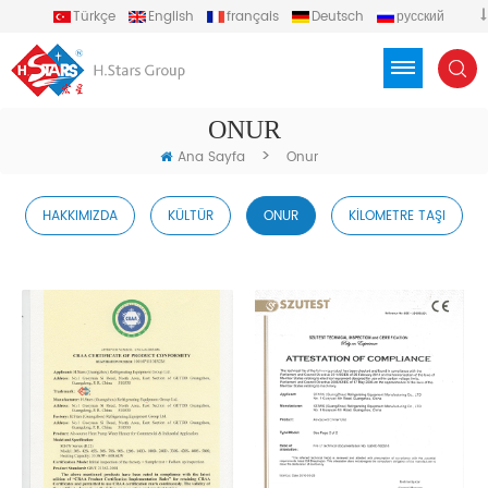
Türkçe
English
français
Deutsch
русский
español
português
العربية
Việt
Indonesia
ONUR
>
Ana Sayfa
Onur
HAKKIMIZDA
KÜLTÜR
ONUR
KILOMETRE TAŞI