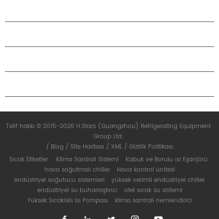
ÜRÜNLER
H.STARS HAKKINDA
ORTAKLIK
BIZIMLE ILETIŞIME GEÇIN
Telif hakkı © 2015-2026 H.Stars (Guangzhou) Refrigerating Equipment
Group Ltd.
/
Blog
/
Site Haritası
/
XML
/
Gizlilik Politikası
Sıcak Etiketler :
Klima Santrali Sistemi
Kabuk ve Borulu ısı Eşanjörü
hava soğutmalı chiller
Hava kontrol ünitesi
endüstriyel soğutucu sistemleri
yüksek verimli endüstriyel chiller
endüstriyel su buharlaştırıcı
otel sıcak su sistemi
Yüksek Sıcaklıklı Isı Pompası
klima santrali nemlendirici