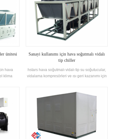
ler ünitesi
Sanayi kullanımı için hava soğutmalı vidalı
tip chiller
için hava
hstars hava soğutmalı vidalı tip su soğutucular,
el klima
vidalama kompresörleri ve ısı geri kazanımı için
lektronik
kullanım için istemciler için isteğe bağlı. kolay
kı ve gıda
kullanım ile yüksek kalite.
ma ve çevre
, deniz
sunar