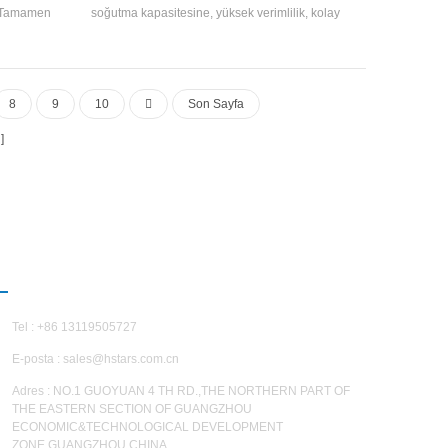
ik Tamamen
soğutma kapasitesine, yüksek verimlilik, kolay
endinden
temizlik ve bakım ve enerji verimliliği derecesi
mli Kabuklu
var 4-2. Soğutma Kapasitesi Aralık: 21500 Kcal
larak ısı
için 113400 Kcal (10HP ~ 45HP), küçük ve orta
oğutucu
ölçekli ofisler, fabrika atölyeleri, oteller, villalar
8
9
10
Son Sayfa
vb. İçin uygundur
IZIMLE ILETIŞIME GEÇIN
Tel : +86 13119505727
E-posta :
sales@hstars.com.cn
Adres : NO.1 GUOYUAN 4 TH RD.,THE NORTHERN PART OF
THE EASTERN SECTION OF GUANGZHOU
ECONOMIC&TECHNOLOGICAL DEVELOPMENT
ZONE,GUANGZHOU,CHINA