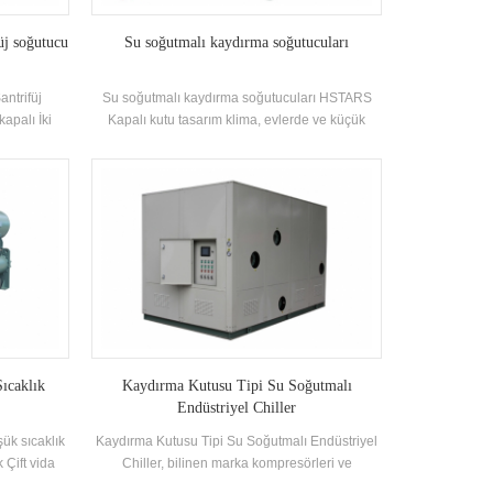
üj soğutucu
Su soğutmalı kaydırma soğutucuları
antrifüj
Su soğutmalı kaydırma soğutucuları HSTARS
kapalı İki
Kapalı kutu tasarım klima, evlerde ve küçük
kürtme tipi
ofislerde yaygın olarak kullanılan bir tür split tipi
ucu Akışkan
klima türüdür. Kabine klimalar, yüksek güç ve
h Tipi
güçlü rüzgarın avantajlarına sahiptir. Güç. Ünite
lu Cihazlar
8 standart spesifikasyon ve soğutma suyu girişi
ezi klima
var. Sıcaklık. aralığı 21-35 °C. Marka: HSTARS
işlem
soğutmaKapasite Aralık: 25.7kw ~ 147.7kw
Uygulamalar: Fabrika, restoran, alışveriş
merkezi, ofis ve diğer klima sistemler.
Sıcaklık
Kaydırma Kutusu Tipi Su Soğutmalı
Endüstriyel Chiller
şük sıcaklık
Kaydırma Kutusu Tipi Su Soğutmalı Endüstriyel
k Çift vida
Chiller, bilinen marka kompresörleri ve
irilmiş
elektronik kontrol ile soğutma kapasitesine göre