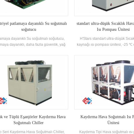
triyel patlamaya dayanıklı Su soğutmalı
standart ultra-düşük Sıcaklık Ha
soğutucu
Isı Pompası Ünitesi
amaya dayanıklı Su soğutmalı soğutucu,
H'Stars standart ultra-düşük Sıca
maya dayanıklı, daha fazla güvenlik, yağ
kaynağı ısı pompası ünitesi, -25 ℃
, kum dolgulu, kıvılcım olmayan, saksı ve
stabil bir şekilde çalışır ~ 43 ℃, h
va geçirmez, vb. Özelliklerine sahiptir.
kaynağı olarak kullanarak, kirletic
da patlayıcı gaz karışımlı kendi kendine
boşaltılmaz ve 55 ° C Sıcak su sıcak
kapalı iç mekan ortamı.
karşılamak için 35-55 ° C. ısıtma f
doğrudan hava beslemesi veya
radyasyonu için uygundur. Is
k ve Tüplü Eşanjörler Kaydırma Hava
Kaydırma Hava Soğutmalı Isı 
Soğutmalı Chiller
Ünitesi
b Seri Kaydırma Hava Soğutmalı Chiller,
Kaydırma Tipi Hava soğutmalı ısı