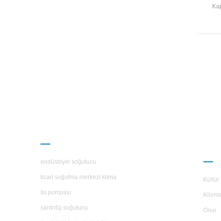
Kap
bağım
Kabuk
evlat
ÜRÜNLER
H.S
HA
endüstriyel soğutucu
ticari soğutma merkezi klima
Kültür
Isı pompası
Kilome
santrifüj soğutucu
Onur