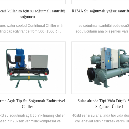
icari kullanım için su soğutmalı santrifüj
R134A Su soğutmalı yağsız santrif
soğutucu
ges water cooled Centrifugal Chiller with
su soğutmalı santrifüj soğutucuS
ling capacity range from 500~1500RT .
soğutucuların ana bileşenleri yarı 
ntrifugal chiller is so reliable, so high-
kutuplu Santrifüj Kompresörler, Püs
rforming, so future-proof that once it’s
(Falling-Film) Evaporatörler, Soğut
lled, you may never have to think about it
Sıvı Devridaim Sistemleri, Flas
again. Low maintance cost.
ekonomizörler ve orifice plaka grap
Uygulamalar: ağırlıklı olarak merk
sistemlerinde ve endüstriyel 
soğutmasında kullanılır
rma Açık Tip Su Soğutmalı Endüstriyel
Sular altında Tipi Vida Düşük 
Chiller
Soğutucu Ünitesi
 su soğutmalı açık tip Yıkılmamış chiller
40std serisi sular altında tipi vida dü
at edinir Yüksek verimlilik kompresör ve
chiller evlat edinir Yüksek verimlili
ektronik kontrol bileşenleri, mükemmel
Kompresör, Kendiliğinden Gelişt