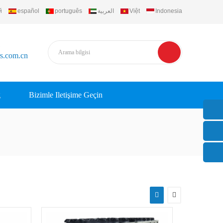
й
español
português
العربية
Việt
Indonesia
rs.com.cn
g
Bizimle Iletişime Geçin