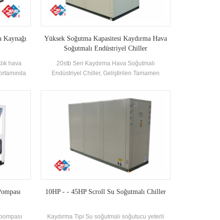
va Kaynağı
Yüksek Soğutma Kapasitesi Kaydırma Hava
Soğutmalı Endüstriyel Chiller
klık hava
20stb Seri Kaydırma Hava Soğutmalı
 ortamında
Endüstriyel Chiller, Geliştirilen Tamamen
avayı ısı
Hermetik Kaydırma Kompresörü Kabul Ediyor
i maddeler
Yüksek Verimli R22, R407C kullanan kabuk ve
 su talebini
tüplü eşanjör, Soğutucu akışkan, enerji
onksiyonu,
verimliliği sınıfı 2 seviyeye kadar
 zemin
ıtma.
Pompası
10HP - - 45HP Scroll Su Soğutmalı Chiller
 pompası
Kaydırma Tipi Su soğutmalı soğutucu yeterli