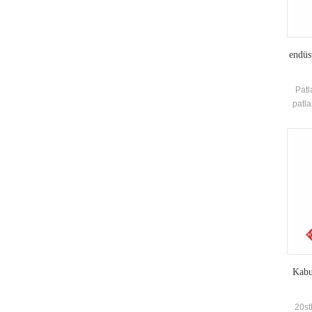
endüs
Patl
patla
dolu
ha
Hava
Kabu
20st