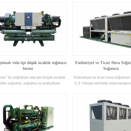
ğutma kondansatörü ve evaporatör ile
veüretilen yüksek verimlilik Su b
donatılmış
buharlaştırıcı, R22 ve R134A Soğutu
Isı geri kazanımı, müşteri termal
yapılandırılabilir İhtiyaçlar. Ünite 3
var Spesifikasyonlar.
utmalı vida tipi düşük sıcaklık soğutucu
Endüstriyel ve Ticari Hava Soğu
birimi
Soğutucu
rlar" Su soğutmalı vida tipi Düşük sıcaklık
Endüstriyel ve ticari hava soğutmalı 
iller soğutma, soğutma ve endüstriyel
5: 6 Yüksek verimlilik vidalı kompr
tma için tasarlanmıştır. Soğutma. Farklı
kaliteli kondansatör ve evaporatör v
soğutma kapasitesi ve sıcaklığının
marka adı Elektrik Kontrolü Bileşenl
ksinimlerini karşılamak için eksiksiz bir
farklı endüstrilerde yaygın olarak kul
yelpazesi gerektirir. Gereksinimler. Marka:
H'Stars