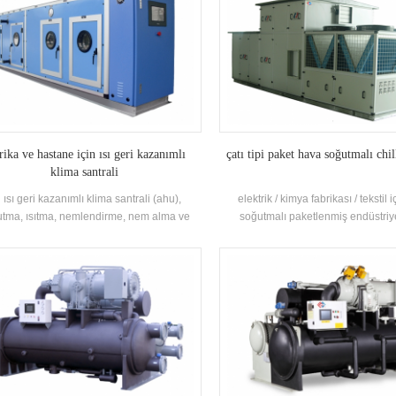
rika ve hastane için ısı geri kazanımlı
çatı tipi paket hava soğutmalı chil
klima santrali
 ısı geri kazanımlı klima santrali (ahu),
elektrik / kimya fabrikası / tekstil 
tma, ısıtma, nemlendirme, nem alma ve
soğutmalı paketlenmiş endüstriy
emizleme gibi çok işlevli fabrika / hastane
ünitelerih.stars, ilaç endüstrisi, e
için tasarlanmıştır.
endüstrisi, otomobil endüstrisi, bas
endüstrisi, ticari bina, mesleki arıt
koruma, iç mekan hava kalitesi
havalandırması için çözümler 