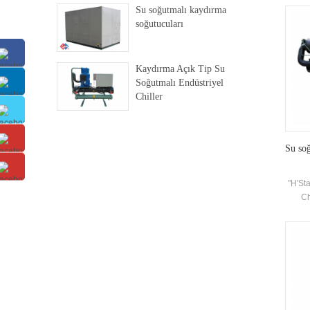
so
Su soğutmalı kaydırma
soğutucuları
Kaydırma Açık Tip Su
Soğutmalı Endüstriyel
Chiller
Su soğ
"H'Sta
Ch
soğu
gere
model 