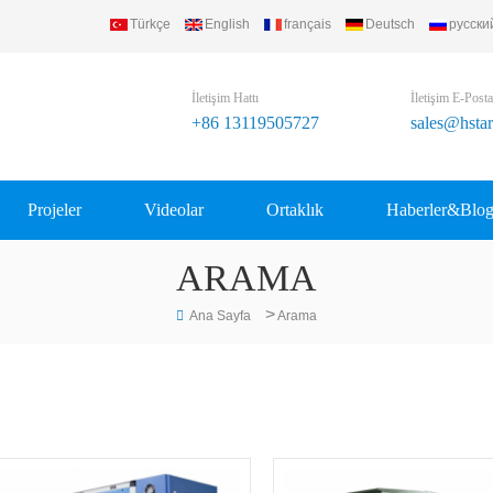
Türkçe
English
français
Deutsch
русски
) Refrigerating Equipment Group Ltd..
İletişim Hattı
İletişim E-Posta
+86 13119505727
sales@hsta
Projeler
Videolar
Ortaklık
Haberler&Blo
ARAMA
>
Ana Sayfa
Arama