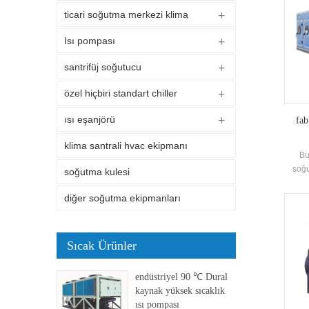
ticari soğutma merkezi klima
Isı pompası
santrifüj soğutucu
özel hiçbiri standart chiller
ısı eşanjörü
fab
klima santrali hvac ekipmanı
Bu
soğu
soğutma kulesi
hava t
diğer soğutma ekipmanları
Sıcak Ürünler
endüstriyel 90 ℃ Dural
kaynak yüksek sıcaklık
ısı pompası