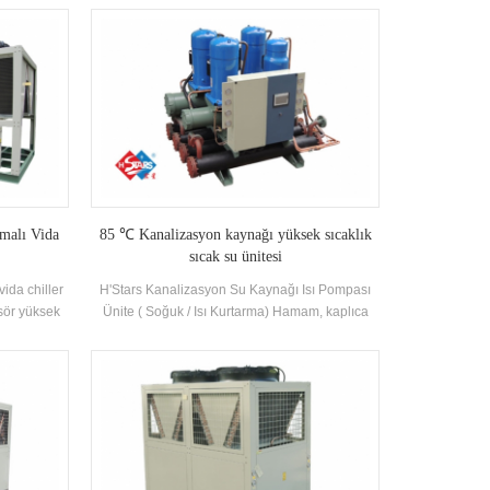
asmış tip
bir su deposu ve sirkülasyonlu bir su pompası
cu akışkan.
ile donatılmıştır. Bileşenler yüksek verimlilik
ına göre
Kabuklu ve tüp kondansatörler ve evaporatörler.
9 standardı
tmalı Vida
85 ℃ Kanalizasyon kaynağı yüksek sıcaklık
sıcak su ünitesi
vida chiller
H'Stars Kanalizasyon Su Kaynağı Isı Pompası
esör yüksek
Ünite ( Soğuk / Isı Kurtarma) Hamam, kaplıca
e donanımlı
havuzu, yüzme havuzu ve diğer banyo yerleri
er, Hangisi
için sıcak su ekipmanı geliştirildi ve üretildi,
lanılabilir.
yurtiçi kanalizasyondan elde edilen ısıyı
çıkararak, enerji tasarrufu ve korunması
Çevre.Tasarruf % 30 ~ 50% Operasyonu büyük
ölçüde azaltabilecek konvansiyonel ısıtma
yöntemiyle karşılaştırıldığında maliyet.