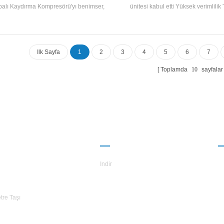
alı Kaydırma Kompresörü'yı benimser,
ünitesi kabul etti Yüksek verimlil
sız olarak gelişir ve üretir Yüksek verimli
Kapalı Kaydırma Kompresörü, K
lu ve tüp Isı eşanjörü ve bobin eşanjörü,
Geliştirilmiş ve üretildi Yüksek veri
 edinir R22 ve R407C soğutucu akışkanlar
ve tüp R22, R134A, R407C kullanı
eşanjörü ve rulo ısı eşanjörüs
Ilk Sayfa
1
2
3
4
5
6
7
Toplamda
10
sayfalar
TARS
ORTAKLIK
B
KKINDA
Indir
tre Taşı