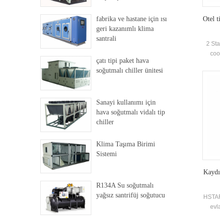
fabrika ve hastane için ısı
Otel t
geri kazanımlı klima
santrali
2 Sta
coo
çatı tipi paket hava
Ce
soğutmalı chiller ünitesi
pe
insta
Sanayi kullanımı için
hava soğutmalı vidalı tip
chiller
Klima Taşıma Birimi
Sistemi
Kaydı
R134A Su soğutmalı
yağsız santrifüj soğutucu
HSTARS
evl
el