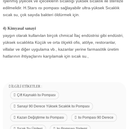
İşlenmiş yiyecek ve içeceklerin sıcaklığı yüksek sıcaklık ile sterilize
edilmelidir. H.Stars ısı pompası sağlayabilir ultra-yüksek Sıcaklık
sıcak su, çok sayıda bakteri öldürmek için.
4) Kimyasal sanayi
yaygın olarak kullanılan birçok chmical İlaç endüstrisi gibi endüstri,
yüksek sıcaklıkta Küçük ve orta ölçekli ofis, atölye, restoranlar,
villalar ve diğer uygulama vb., kazanlar yerine farmasötik üretim
hatlarının ihtiyaçlarını karşılamak için sıcak su.,
İLGILI ETIKETLER :
Çift ​​kaynaklı Isı Pompası
Sanayi 90 Derece Yüksek Sıcaklık Isı Pompası
Kazan Değiştirme Isı Pompası
Isı Pompası 90 Derece
Sıcak Su Ünitesi
Isı Pompası Sistemi