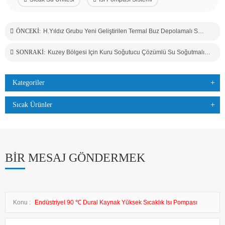
ÖNCEKI:
H.yıldız Grubu Yeni Geliştirilen Termal Buz Depolamalı Soğutma Grubu
SONRAKI:
Kuzey Bölgesi Için Kuru Soğutucu Çözümlü Su Soğutmalı Chiller Düşük Ortam Sıcaklığı Bölgesi
Kategoriler
Sıcak Ürünler
BIR MESAJ GÖNDERMEK
Konu :
Endüstriyel 90 ℃ Dural Kaynak Yüksek Sıcaklık Isı Pompası