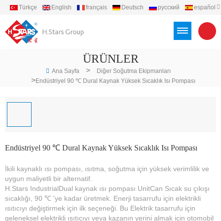
Türkçe
English
français
Deutsch
русский
español
português
العربية
Việt
Indonesia
ÜRÜNLER
>
Ana Sayfa
Diğer Soğutma Ekipmanları
>
Endüstriyel 90 ℃ Dural Kaynak Yüksek Sıcaklık Isı Pompası
Endüstriyel 90 ℃ Dural Kaynak Yüksek Sıcaklık Isı Pompası
İkili kaynaklı ısı pompası, ısıtma, soğutma için yüksek verimlilik ve
uygun maliyetli bir alternatif.
H.Stars IndustrialDual kaynak ısı pompası UnitCan Sıcak su çıkışı
sıcaklığı, 90 ℃ 'ye kadar üretmek. Enerji tasarrufu için elektrikli
ısıtıcıyı değiştirmek için ilk seçeneği. Bu Elektrik tasarrufu için
geleneksel elektrikli ısıtıcıyı veya kazanın yerini almak için otomobil