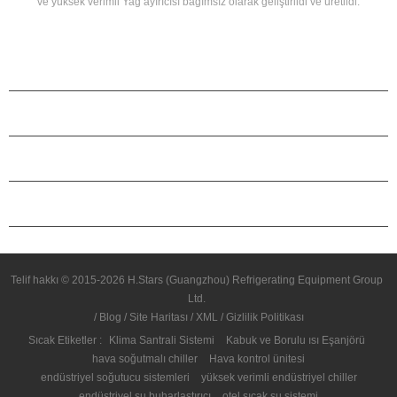
ve yüksek verimli Yağ ayırıcısı bağımsız olarak geliştirildi ve üretildi.
R22'ye uygulanabilir, R404A ve diğer soğutucu akışkanlar, ısı geri
kazanımı Müşteri'ne göre yapılandırılabilir Termal Enerji Gereksinimler.
Yüksek sıcaklık, orta sıcaklık ve düşük sıcaklık modelleri farklı projeler için
tasarlanmıştır. Gereksinimler. 380V, 3KV, 6KV, 10kv Ve diğer voltajlar
ÜRÜNLER
olabilir seçildi.
H.STARS HAKKINDA
ORTAKLIK
BIZIMLE ILETIŞIME GEÇIN
Telif hakkı © 2015-2026 H.Stars (Guangzhou) Refrigerating Equipment Group
Ltd.
/
Blog
/
Site Haritası
/
XML
/
Gizlilik Politikası
Sıcak Etiketler :
Klima Santrali Sistemi
Kabuk ve Borulu ısı Eşanjörü
hava soğutmalı chiller
Hava kontrol ünitesi
endüstriyel soğutucu sistemleri
yüksek verimli endüstriyel chiller
endüstriyel su buharlaştırıcı
otel sıcak su sistemi