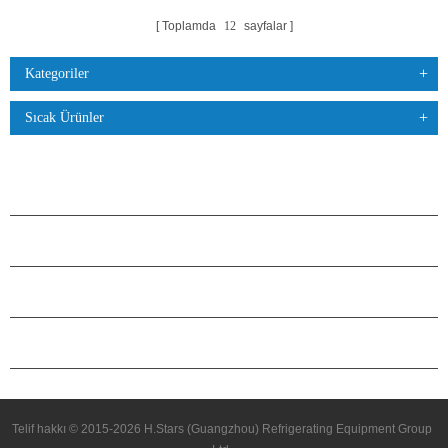
Toplamda
12
sayfalar
Kategoriler
Sıcak Ürünler
ÜRÜNLER
H.STARS HAKKINDA
ORTAKLIK
BIZIMLE ILETIŞIME GEÇIN
Telif hakkı © 2015-2026 H.Stars (Guangzhou) Refrigerating Equipment Group