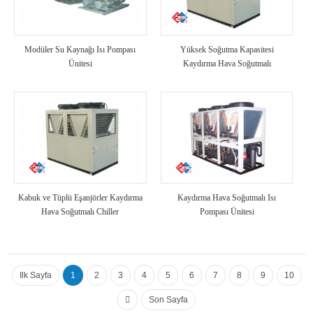
Modüler Su Kaynağı Isı Pompası
Yüksek Soğutma Kapasitesi
Ünitesi
Kaydırma Hava Soğutmalı
Endüstriyel Chiller
Kabuk ve Tüplü Eşanjörler Kaydırma
Kaydırma Hava Soğutmalı Isı
Hava Soğutmalı Chiller
Pompası Ünitesi
Ilk Sayfa
1
2
3
4
5
6
7
8
9
10
Son Sayfa