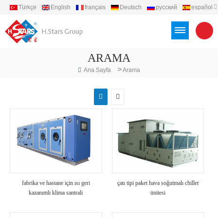
Türkçe
English
français
Deutsch
русский
español
português
العربية
Việt
Indonesia
ARAMA
>
Ana Sayfa
Arama
fabrika ve hastane için ısı geri
çatı tipi paket hava soğutmalı chiller
kazanımlı klima santrali
ünitesi