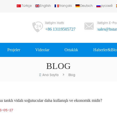
Türkçe
English
français
Deutsch
русский
İletişim Hattı
İletişim E-Po
+86 13119505727
sales@hsta
Projeler
Videolar
Ortaklık
Haberler&Blo
BLOG
>
Ana Sayfa
Blog
su tanklı vidalı soğutucular daha kullanışlı ve ekonomik midir?
6-05-27