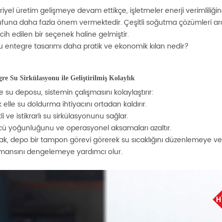
riyel üretim gelişmeye devam ettikçe, işletmeler enerji verimliliği
ufuna daha fazla önem vermektedir. Çeşitli soğutma çözümleri ar
rcih edilen bir seçenek haline gelmiştir.
bu entegre tasarımı daha pratik ve ekonomik kılan nedir?
gre Su Sirkülasyonu ile Geliştirilmiş Kolaylık
 su deposu, sistemin çalışmasını kolaylaştırır:
ık elle su doldurma ihtiyacını ortadan kaldırır.
li ve istikrarlı su sirkülasyonunu sağlar.
cü yoğunluğunu ve operasyonel aksamaları azaltır.
rak, depo bir tampon görevi görerek su sıcaklığını düzenlemeye ve 
mansını dengelemeye yardımcı olur.