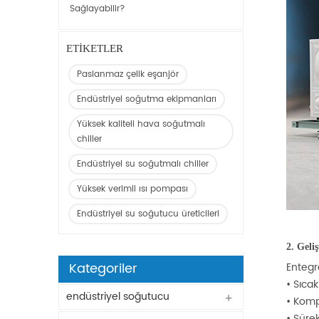
Sağlayabilir?
ETIKETLER
Paslanmaz çelik eşanjör
Endüstriyel soğutma ekipmanları
Yüksek kaliteli hava soğutmalı
chiller
Endüstriyel su soğutmalı chiller
Yüksek verimli ısı pompası
Endüstriyel su soğutucu üreticileri
2. Geli
Kategoriler
Entegre
•
Sıcak
endüstriyel soğutucu
•
Kompr
•
Sürek