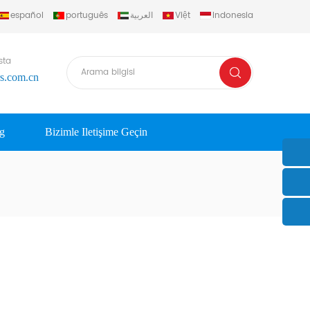
español
português
العربية
Việt
Indonesia
sta
rs.com.cn
g
Bizimle Iletişime Geçin