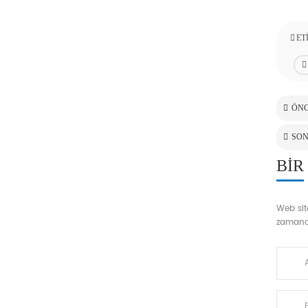
ET
ÖNC
SON
BIR
Web site
zamanda