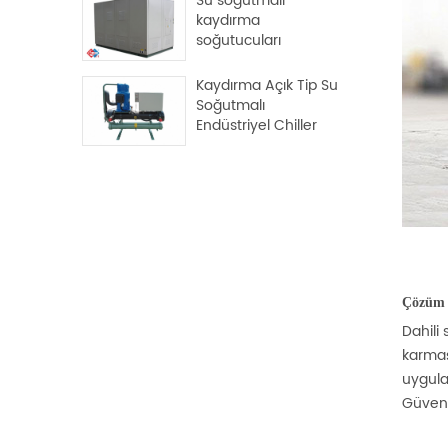
Su soğutmalı
kaydırma
soğutucuları
Kaydırma Açık Tip Su
Soğutmalı
Endüstriyel Chiller
Çözüm
Dahili 
karmaş
uygulam
Güveni