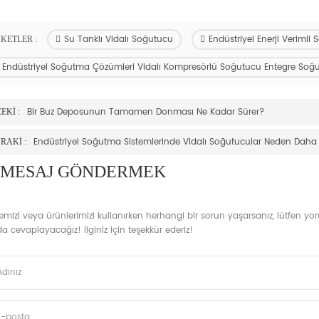
Su Tanklı Vidalı Soğutucu
Endüstriyel Enerji Verimli
IKETLER :
Endüstriyel Soğutma Çözümleri Vidalı Kompresörlü Soğutucu Entegre Soğ
Bir Buz Deposunun Tamamen Donması Ne Kadar Sürer?
EKI :
Endüstriyel Soğutma Sistemlerinde Vidalı Soğutucular Neden Daha 
RAKI :
 MESAJ GÖNDERMEK
mizi veya ürünlerimizi kullanırken herhangi bir sorun yaşarsanız, lütfen yoruml
 cevaplayacağız! İlginiz için teşekkür ederiz!