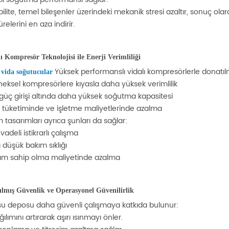
bilite, temel bileşenler üzerindeki mekanik stresi azaltır, sonuç 
ürelerini en aza indirir.
lı Kompresör Teknolojisi ile Enerji Verimliliği
r
Yüksek performanslı vidalı kompresörlerle donatılm
vida
soğutucular
eksel kompresörlere kıyasla daha yüksek verimlilik
güç girişi altında daha yüksek soğutma kapasitesi
i tüketiminde ve işletme maliyetlerinde azalma
 tasarımları ayrıca şunları da sağlar:
vadeli istikrarlı çalışma
düşük bakım sıklığı
am sahip olma maliyetinde azalma
rılmış Güvenlik ve Operasyonel Güvenilirlik
 su deposu daha güvenli çalışmaya katkıda bulunur:
ğılımını artırarak aşırı ısınmayı önler.