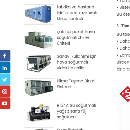
•
Tamp
fabrika ve hastane
•
Siste
için ısı geri kazanımlı
Bu özel
klima santrali
5. Tüm
çatı tipi paket hava
Bu tasa
soğutmalı chiller
•
Daha
ünitesi
•
Daha
•
Zaman
Sanayi kullanımı için
hava soğutmalı
Birden
vidalı tip chiller
bir ar
Klima Taşıma Birimi
Sistemi
R134A Su soğutmalı
yağsız santrifüj
soğutucu