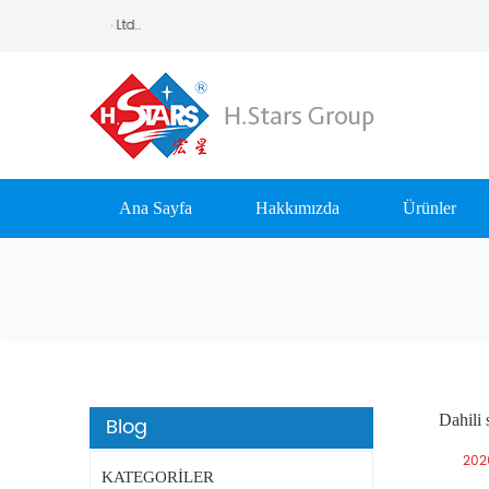
ing Equipment Group Ltd..
Ana Sayfa
Hakkımızda
Ürünler
Dahili 
Blog
202
KATEGORILER