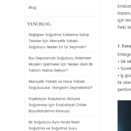
Endüst
Blog
tasarr
için te
YENI BLOG
Peki, 
Değişken Soğutma Yüklerine Sahip
Tesisler İçin Manyetik Yataklı
1. Ente
Soğutucu Neden En İyi Seçimdir?
Entegre
Buz Depolamalı Soğutucu Sistemleri
•
Sık s
Modern İşletmeler İçin Neden Akıllı Bir
•
Sürek
Yatırım Haline Geliyor?
•
İş gü
Manyetik Yataklı ve Hava Yataklı
Ek ola
Soğutucular: Hangisini Seçmelisiniz?
perfor
Enjeksiyon Kalıplama Atölyesi
Soğutması için Endüstriyel Chiller
Boyutlandırma Kılavuzu
Bir Soğutucu Aynı Anda Nasıl
Soğutma ve Soğutma Suyu