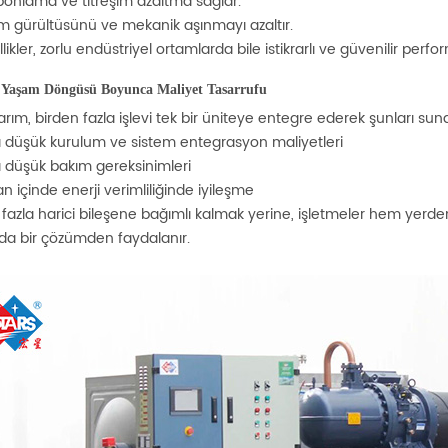
onlama ve titreşim azaltma sağlar.
m gürültüsünü ve mekanik aşınmayı azaltır.
likler, zorlu endüstriyel ortamlarda bile istikrarlı ve güvenilir pe
 Yaşam Döngüsü Boyunca Maliyet Tasarrufu
rım, birden fazla işlevi tek bir üniteye entegre ederek şunları suna
 düşük kurulum ve sistem entegrasyon maliyetleri
 düşük bakım gereksinimleri
 içinde enerji verimliliğinde iyileşme
 fazla harici bileşene bağımlı kalmak yerine, işletmeler hem yer
ada bir çözümden faydalanır.