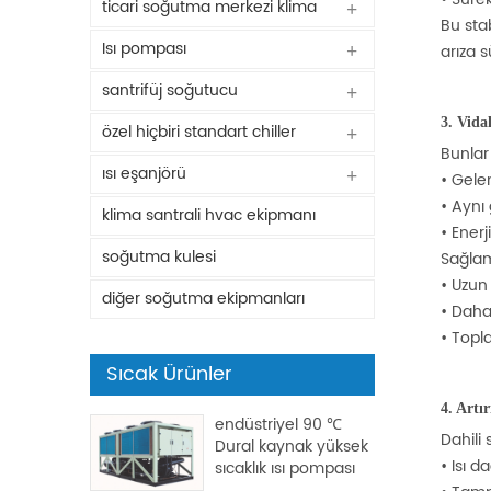
ticari soğutma merkezi klima
Bu sta
Isı pompası
arıza s
santrifüj soğutucu
3. Vida
özel hiçbiri standart chiller
Bunla
ısı eşanjörü
•
Gelen
•
Aynı 
klima santrali hvac ekipmanı
•
Enerj
soğutma kulesi
Sağlam
•
Uzun 
diğer soğutma ekipmanları
•
Daha 
•
Topl
Sıcak Ürünler
4. Artı
endüstriyel 90 ℃
Dahili
Dural kaynak yüksek
•
Isı da
sıcaklık ısı pompası