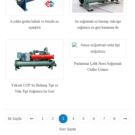
h.yıldız grubu kabuk ve borulu ısı
Su soğutmalı su basmış vida tipi
eşanjörü
soğutucu ısı geri kazanımı ile
Paslanmaz Çelik Hava Soğutmalı
Chiller Ünitesi
Yüksek COP Su Bulmuş Tipi ve
Vida Tipi Soğutucu Isı Geri
Kazanımlı
Ilk Sayfa
1
2
3
4
5
6
7
8
Son Sayfa