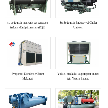
su soğutmalı manyetik süspansiyon
Su Soğutmalı Endüstriyel Chiller
frekans dönüştürme santrifüjlü
Üniteleri
soğutucu
Evaporatif Kondenser Birim
Yüksek sıcaklıklı ısı pompası ünitesi
Makinesi
için Yüzme havuzu