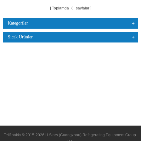
Toplamda
8
sayfalar
Kategoriler
Sıcak Ürünler
ÜRÜNLER
H.STARS HAKKINDA
ORTAKLIK
BIZIMLE ILETIŞIME GEÇIN
Telif hakkı © 2015-2026 H.Stars (Guangzhou) Refrigerating Equipment Group