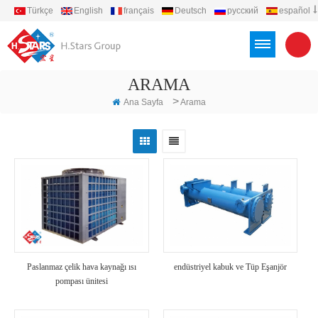
Türkçe
English
français
Deutsch
русский
español
português
العربية
Việt
Indonesia
ARAMA
>
Ana Sayfa
Arama
Paslanmaz çelik hava kaynağı ısı
endüstriyel kabuk ve Tüp Eşanjör
pompası ünitesi