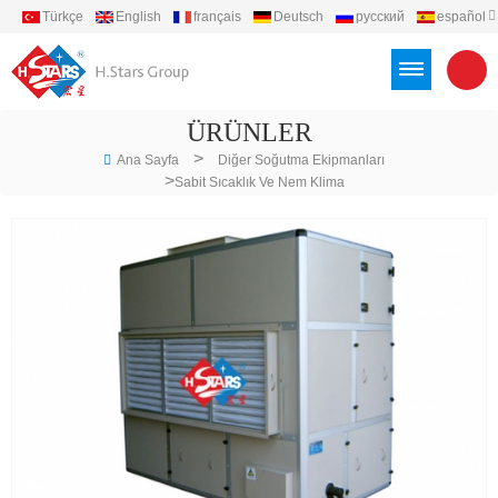
Türkçe
English
français
Deutsch
русский
español
português
العربية
Việt
Indonesia
ÜRÜNLER
>
Ana Sayfa
Diğer Soğutma Ekipmanları
>
Sabit Sıcaklık Ve Nem Klima