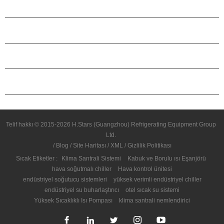
tasarlanmıştır. Gereksinimler. 380V, 3KV, 6KV, 10kv Ve diğer voltajlar
ÜRÜNLER
olabilir seçildi.
H.STARS HAKKINDA
ORTAKLIK
BIZIMLE ILETIŞIME GEÇIN
Telif hakkı © 2015-2026 H.Stars (Guangzhou) Refrigerating Equipment Group
Ltd.
/
Blog
/
Site Haritası
/
XML
/
Gizlilik Politikası
Sıcak Etiketler :
Klima Santrali Sistemi
Kabuk ve Borulu ısı Eşanjörü
hava soğutmalı chiller
Hava kontrol ünitesi
endüstriyel soğutucu sistemleri
yüksek verimli endüstriyel chiller
endüstriyel su buharlaştırıcı
otel sıcak su sistemi
Yüksek Sıcaklıklı Isı Pompası
klima santrali nemlendirici