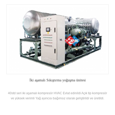
İki aşamalı Sıkıştırma yoğuşma ünitesi
40std seri iki aşamalı kompresör HVAC Evlat edinildi Açık tip kompresör
ve yüksek verimli Yağ ayırıcısı bağımsız olarak geliştirildi ve üretildi.
R22'ye uygulanabilir, R404A ve diğer soğutucu akışkanlar, ısı geri
kazanımı Müşteri'ne göre yapılandırılabilir Termal Enerji Gereksinimler.
Yüksek sıcaklık, orta sıcaklık ve düşük sıcaklık modelleri farklı projeler için