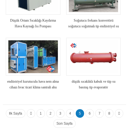
Düşük Ortam Sıcaklığı Kaydırma
Soğutucu frekans konvertörü
Hava Kaynağı Isı Pompası
soğutucu soğutmalı tip endüstriyel su
taştı
endüstriyel kurutuculu hava nem alma
düşük sıcaklıklı kabuk ve tüp su
cihazı hvac ticari klima santrali ahu
basmış tip evaporatör
Ilk Sayfa
1
2
3
4
5
6
7
8
Son Sayfa