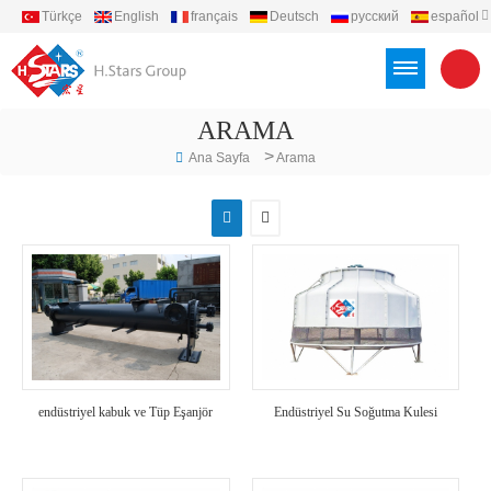
Türkçe
English
français
Deutsch
русский
español
português
العربية
Việt
Indonesia
ARAMA
>
Ana Sayfa
Arama
endüstriyel kabuk ve Tüp Eşanjör
Endüstriyel Su Soğutma Kulesi