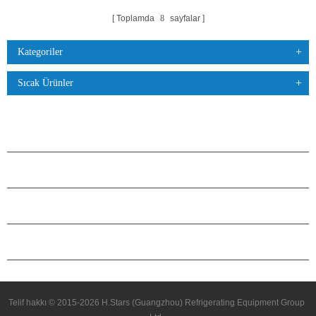
Toplamda
8
sayfalar
Kategoriler
Sıcak Ürünler
ÜRÜNLER
H.STARS HAKKINDA
ORTAKLIK
BIZIMLE ILETIŞIME GEÇIN
Telif hakkı © 2015-2026 H.Stars (Guangzhou) Refrigerating Equipment Group