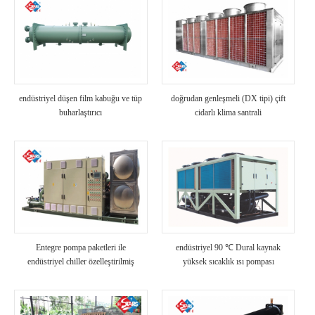
endüstriyel düşen film kabuğu ve tüp
doğrudan genleşmeli (DX tipi) çift
buharlaştırıcı
cidarlı klima santrali
Entegre pompa paketleri ile
endüstriyel 90 ℃ Dural kaynak
endüstriyel chiller özelleştirilmiş
yüksek sıcaklık ısı pompası
soğutucu