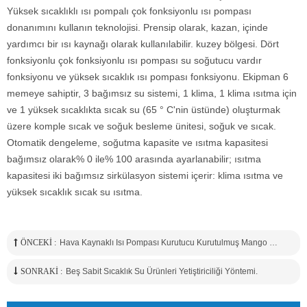
Yüksek sıcaklıklı ısı pompalı çok fonksiyonlu ısı pompası
donanımını kullanın teknolojisi. Prensip olarak, kazan, içinde
yardımcı bir ısı kaynağı olarak kullanılabilir. kuzey bölgesi. Dört
fonksiyonlu çok fonksiyonlu ısı pompası su soğutucu vardır
fonksiyonu ve yüksek sıcaklık ısı pompası fonksiyonu. Ekipman 6
memeye sahiptir, 3 bağımsız su sistemi, 1 klima, 1 klima ısıtma için
ve 1 yüksek sıcaklıkta sıcak su (65 ° C'nin üstünde) oluşturmak
üzere komple sıcak ve soğuk besleme ünitesi, soğuk ve sıcak.
Otomatik dengeleme, soğutma kapasite ve ısıtma kapasitesi
bağımsız olarak% 0 ile% 100 arasında ayarlanabilir; ısıtma
kapasitesi iki bağımsız sirkülasyon sistemi içerir: klima ısıtma ve
yüksek sıcaklık sıcak su ısıtma.
ÖNCEKI :
Hava Kaynaklı Isı Pompası Kurutucu Kurutulmuş Mango Üretimi Için Yeni Fikirler Açar
SONRAKI :
Beş Sabit Sıcaklık Su Ürünleri Yetiştiriciliği Yöntemi.