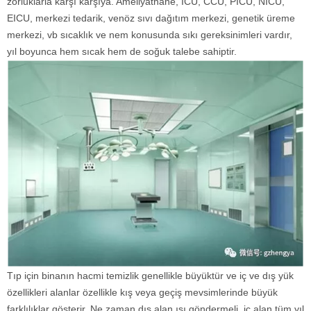
zorluklarla karşı karşıya. Ameliyathane, ICU, CCU, PICU, NICU,
EICU, merkezi tedarik, venöz sıvı dağıtım merkezi, genetik üreme
merkezi, vb sıcaklık ve nem konusunda sıkı gereksinimleri vardır,
yıl boyunca hem sıcak hem de soğuk talebe sahiptir.
Tıp için binanın hacmi temizlik genellikle büyüktür ve iç ve dış yük
özellikleri alanlar özellikle kış veya geçiş mevsimlerinde büyük
farklılıklar gösterir. Ne zaman dış alan ısı göndermeli, iç alan tüm yıl