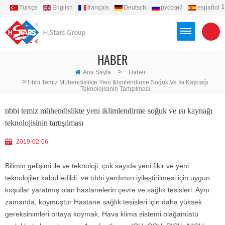
Türkçe
English
français
Deutsch
русский
español
português
العربية
Việt
Indonesia
HABER
>
Ana Sayfa
Haber
>
Tıbbi Temiz Mühendislikte Yeni Iklimlendirme Soğuk Ve Isı Kaynağı
Teknolojisinin Tartışılması
tıbbi temiz mühendislikte yeni iklimlendirme soğuk ve ısı kaynağı
teknolojisinin tartışılması
2019-02-06
Bilimin gelişimi ile ve teknoloji, çok sayıda yeni fikir ve yeni
teknolojiler kabul edildi. ve tıbbi yardımın iyileştirilmesi için uygun
koşullar yaratmış olan hastanelerin çevre ve sağlık tesisleri. Aynı
zamanda, koymuştur Hastane sağlık tesisleri için daha yüksek
gereksinimleri ortaya koymak. Hava klima sistemi olağanüstü