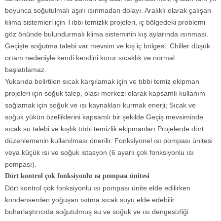
boyunca soğutulmalı aşırı ısınmadan dolayı. Aralıklı olarak çalışan
klima sistemleri için Tıbbi temizlik projeleri, iç bölgedeki problemi
göz önünde bulundurmalı klima sisteminin kış aylarında ısınması.
Geçişte soğutma talebi var mevsim ve kış iç bölgesi. Chiller düşük
ortam nedeniyle kendi kendini korur sıcaklık ve normal
başlatılamaz.
Yukarıda belirtilen sıcak karşılamak için ve tıbbi temiz ekipman
projeleri için soğuk talep, olası merkezi olarak kapsamlı kullanım
sağlamak için soğuk ve ısı kaynakları kurmak enerji; Sıcak ve
soğuk yükün özelliklerini kapsamlı bir şekilde Geçiş mevsiminde
sıcak su talebi ve kışlık tıbbi temizlik ekipmanları Projelerde dört
düzenlemenin kullanılması önerilir. Fonksiyonel ısı pompası ünitesi
veya küçük ısı ve soğuk istasyon (6 ayarlı çok fonksiyonlu ısı
pompası).
Dört kontrol çok fonksiyonlu ısı pompası ünitesi
Dört kontrol çok fonksiyonlu ısı pompası ünite elde edilirken
kondenserden yoğuşan ısıtma sıcak suyu elde edebilir
buharlaştırıcıda soğutulmuş su ve soğuk ve ısı dengesizliği