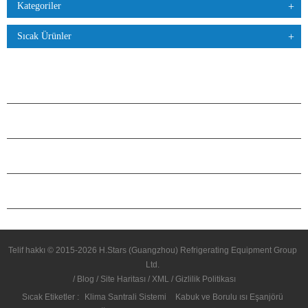
Kategoriler
Sıcak Ürünler
ÜRÜNLER
H.STARS HAKKINDA
ORTAKLIK
BIZIMLE ILETIŞIME GEÇIN
Telif hakkı © 2015-2026 H.Stars (Guangzhou) Refrigerating Equipment Group
Ltd.
/
Blog
/
Site Haritası
/
XML
/
Gizlilik Politikası
Sıcak Etiketler :
Klima Santrali Sistemi
Kabuk ve Borulu ısı Eşanjörü