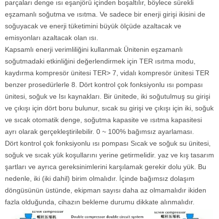
parçaları denge ısı eşanjörü içinden boşaltılır, böylece sürekli
eşzamanlı soğutma ve ısıtma. Ve sadece bir enerji girişi ikisini de
soğuyacak ve enerji tüketimini büyük ölçüde azaltacak ve
emisyonları azaltacak olan ısı.
Kapsamlı enerji verimliliğini kullanmak Ünitenin eşzamanlı
soğutmadaki etkinliğini değerlendirmek için TER ısıtma modu,
kaydırma kompresör ünitesi TER> 7, vidalı kompresör ünitesi TER
benzer prosedürlerle 8. Dört kontrol çok fonksiyonlu ısı pompası
ünitesi, soğuk ve Isı kaynakları. Bir ünitede, iki soğutulmuş su girişi
ve çıkışı için dört boru bulunur, sıcak su girişi ve çıkışı için iki, soğuk
ve sıcak otomatik denge, soğutma kapasite ve ısıtma kapasitesi
ayrı olarak gerçekleştirilebilir. 0 ~ 100% bağımsız ayarlaması.
Dört kontrol çok fonksiyonlu ısı pompası Sıcak ve soğuk su ünitesi,
soğuk ve sıcak yük koşullarını yerine getirmelidir. yaz ve kış tasarım
şartları ve ayrıca gereksinimlerini karşılamak gerekir dolu yük. Bu
nedenle, iki (iki dahil) birim olmalıdır. İçinde bağımsız dolaşım
döngüsünün üstünde, ekipman sayısı daha az olmamalıdır ikiden
fazla olduğunda, cihazın bekleme durumu dikkate alınmalıdır.