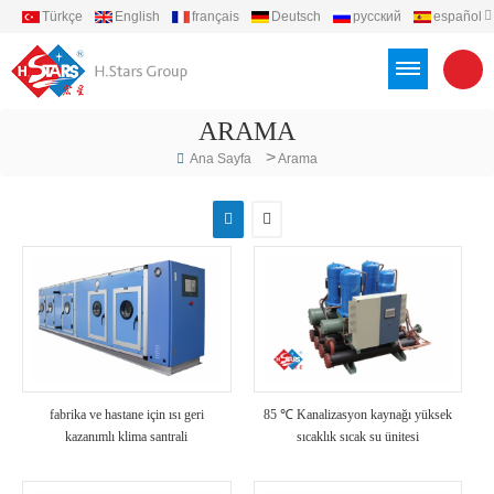
Türkçe
English
français
Deutsch
русский
español
português
العربية
Việt
Indonesia
ARAMA
>
Ana Sayfa
Arama
fabrika ve hastane için ısı geri
85 ℃ Kanalizasyon kaynağı yüksek
kazanımlı klima santrali
sıcaklık sıcak su ünitesi