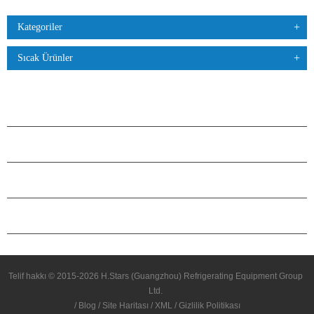
Kategoriler
Sıcak Ürünler
ÜRÜNLER
H.STARS HAKKINDA
ORTAKLIK
BIZIMLE ILETIŞIME GEÇIN
Telif hakkı © 2015-2026 H.Stars (Guangzhou) Refrigerating Equipment Group
Ltd.
/
Blog
/
Site Haritası
/
XML
/
Gizlilik Politikası