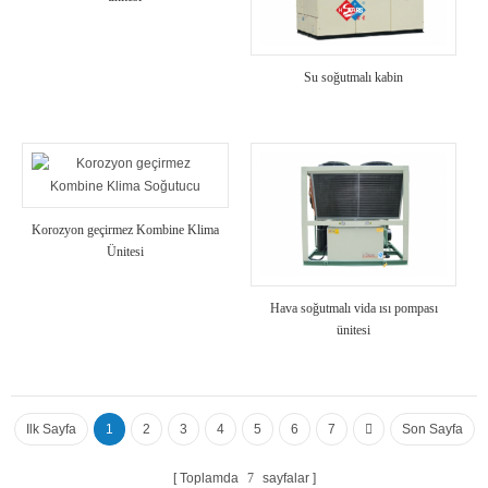
Su soğutmalı kabin
Korozyon geçirmez Kombine Klima
Ünitesi
Hava soğutmalı vida ısı pompası
ünitesi
Ilk Sayfa
1
2
3
4
5
6
7
Son Sayfa
Toplamda
7
sayfalar