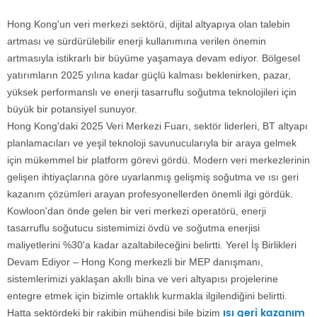
Hong Kong'un veri merkezi sektörü, dijital altyapıya olan talebin
artması ve sürdürülebilir enerji kullanımına verilen önemin
artmasıyla istikrarlı bir büyüme yaşamaya devam ediyor. Bölgesel
yatırımların 2025 yılına kadar güçlü kalması beklenirken, pazar,
yüksek performanslı ve enerji tasarruflu soğutma teknolojileri için
büyük bir potansiyel sunuyor.
Hong Kong'daki 2025 Veri Merkezi Fuarı, sektör liderleri, BT altyapı
planlamacıları ve yeşil teknoloji savunucularıyla bir araya gelmek
için mükemmel bir platform görevi gördü. Modern veri merkezlerinin
gelişen ihtiyaçlarına göre uyarlanmış gelişmiş soğutma ve ısı geri
kazanım çözümleri arayan profesyonellerden önemli ilgi gördük.
Kowloon'dan önde gelen bir veri merkezi operatörü, enerji
tasarruflu soğutucu sistemimizi övdü ve soğutma enerjisi
maliyetlerini %30'a kadar azaltabileceğini belirtti. Yerel İş Birlikleri
Devam Ediyor – Hong Kong merkezli bir MEP danışmanı,
sistemlerimizi yaklaşan akıllı bina ve veri altyapısı projelerine
entegre etmek için bizimle ortaklık kurmakla ilgilendiğini belirtti.
ısı geri kazanım
Hatta sektördeki bir rakibin mühendisi bile bizim