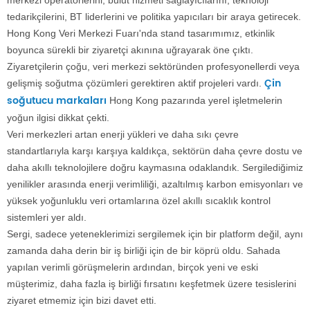
merkezi operatörlerini, bulut hizmeti sağlayıcılarını, teknoloji
tedarikçilerini, BT liderlerini ve politika yapıcıları bir araya getirecek.
Hong Kong Veri Merkezi Fuarı'nda stand tasarımımız, etkinlik
boyunca sürekli bir ziyaretçi akınına uğrayarak öne çıktı.
Ziyaretçilerin çoğu, veri merkezi sektöründen profesyonellerdi veya
Çin
gelişmiş soğutma çözümleri gerektiren aktif projeleri vardı.
soğutucu markaları
Hong Kong pazarında yerel işletmelerin
yoğun ilgisi dikkat çekti.
Veri merkezleri artan enerji yükleri ve daha sıkı çevre
standartlarıyla karşı karşıya kaldıkça, sektörün daha çevre dostu ve
daha akıllı teknolojilere doğru kaymasına odaklandık. Sergilediğimiz
yenilikler arasında enerji verimliliği, azaltılmış karbon emisyonları ve
yüksek yoğunluklu veri ortamlarına özel akıllı sıcaklık kontrol
sistemleri yer aldı.
Sergi, sadece yeteneklerimizi sergilemek için bir platform değil, aynı
zamanda daha derin bir iş birliği için de bir köprü oldu. Sahada
yapılan verimli görüşmelerin ardından, birçok yeni ve eski
müşterimiz, daha fazla iş birliği fırsatını keşfetmek üzere tesislerini
ziyaret etmemiz için bizi davet etti.