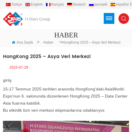
Türkçe
English
français
Deutsch
русский
español
português
العربية
Việt
Indonesia
HABER
>
>
Ana Sayfa
Haber
HongKong 2025 – Asya Veri Merkezi
HongKong 2025 – Asya Veri Merkezi
2025-07-29
giriiş
15-17 Temmuz 2025 tarihleri arasında HongKong'daki AsiaWorld-
Expo'nun 6. salonunda düzenlenen HongKong 2025 – Data Center
Asia fuarına katıldık.
Bu etkinlik tüm veri merkezi ekipmanlarına odaklanıyor.