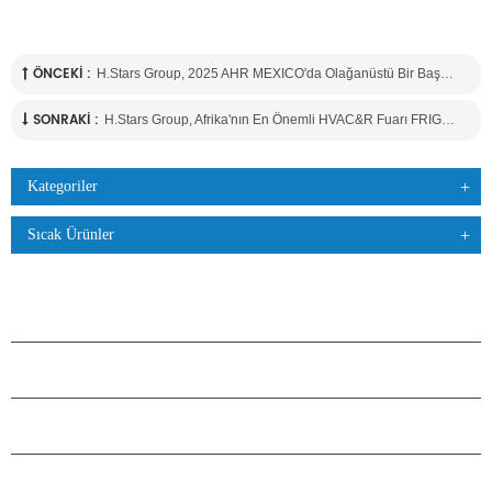
ÖNCEKI :
H.Stars Group, 2025 AHR MEXICO'da Olağanüstü Bir Başarıya İmza Attı
SONRAKI :
H.Stars Group, Afrika'nın En Önemli HVAC&R Fuarı FRIGAIR 2025'te Sürdürülebilir Soğutma Çözümlerini Sergiliyor
Kategoriler
Sıcak Ürünler
ÜRÜNLER
H.STARS HAKKINDA
ORTAKLIK
BIZIMLE ILETIŞIME GEÇIN