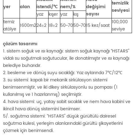
temizlik
yer
alan
istendi/
nem/%
değişimi
℃
seviyesi
sayısı
yaz
kış
er
yaz
kış
temiz
100,000
1600m2
24
2
18
2
50~70
50~70
15 kez/saat
±
±
atölye
seviye
çözüm tasarımı
1. sistem soğuk ve ısı kaynağı: sistem soğuk kaynağı “HSTARS"
vidalı su soğutmalı soğutucular, ile donatılmıştır ve ısı kaynağı
belediye buharıdır.
2. besleme ve dönüş suyu sıcaklığı: Yaz aylarında 7℃/12℃
3. su sistemi: kapalı bir mekanik sirkülasyon sistemi
benimsenmiştir, ve iki dikey sirkülasyonlu su pompası (1
kullanılmış ve 1 hazırlanmış) seçilmiştir.
4. hava sistemi: uç, yatay sabit sıcaklık ve nem hava kabini ve
ikincil hava dönüş sistemini benimser.
5/. soğutma sistemi: “HSTARS" düşük gürültülü dairesel
soğutma kulesi, yerleşim alanlarındaki gürültü şikayetlerini
çözmek için benimsendi.