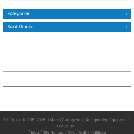
Kategoriler
Sıcak Ürünler
ÜRÜNLER
H.STARS HAKKINDA
ORTAKLIK
BIZIMLE ILETIŞIME GEÇIN
Telif hakkı © 2015-2026 H.Stars (Guangzhou) Refrigerating Equipment
Group Ltd.
/
Blog
/
Site Haritası
/
XML
/
Gizlilik Politikası