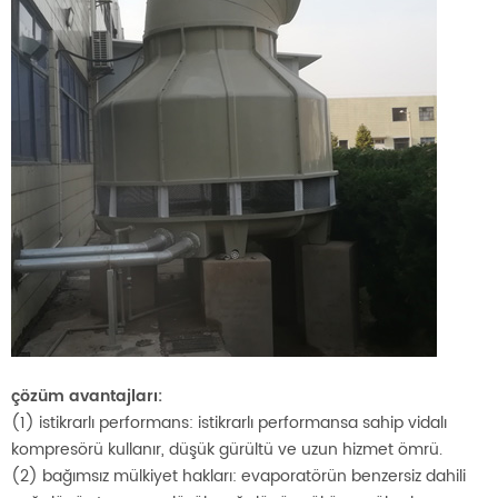
çözüm avantajları:
(1) istikrarlı performans: istikrarlı performansa sahip vidalı
kompresörü kullanır, düşük gürültü ve uzun hizmet ömrü.
(2) bağımsız mülkiyet hakları: evaporatörün benzersiz dahili