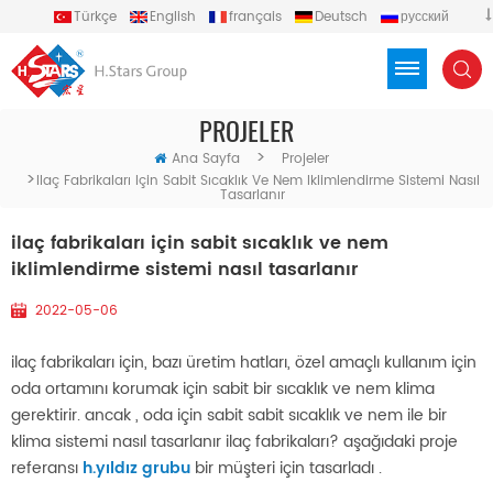
Türkçe
English
français
Deutsch
русский
español
português
العربية
Việt
Indonesia
PROJELER
>
Ana Sayfa
Projeler
>
Ilaç Fabrikaları Için Sabit Sıcaklık Ve Nem Iklimlendirme Sistemi Nasıl
Tasarlanır
ilaç fabrikaları için sabit sıcaklık ve nem
iklimlendirme sistemi nasıl tasarlanır
2022-05-06
ilaç fabrikaları için, bazı üretim hatları, özel amaçlı kullanım için
oda ortamını korumak için sabit bir sıcaklık ve nem klima
gerektirir. ancak , oda için sabit sabit sıcaklık ve nem ile bir
klima sistemi nasıl tasarlanır ilaç fabrikaları? aşağıdaki proje
referansı
h.yıldız grubu
bir müşteri için tasarladı .