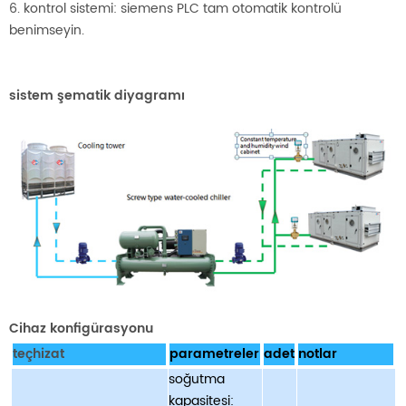
6. kontrol sistemi: siemens PLC tam otomatik kontrolü
benimseyin.
sistem şematik diyagramı
Cihaz konfigürasyonu
teçhizat
parametreler
adet
notlar
soğutma
kapasitesi: