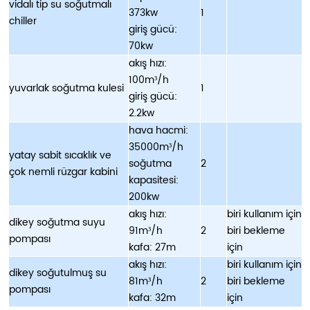
vidalı tip su soğutmalı
373kw
1
chiller
giriş gücü:
70kw
akış hızı:
100m
/h
³
yuvarlak soğutma kulesi
1
giriş gücü:
2.2kw
hava hacmi:
35000m
/h
³
yatay sabit sıcaklık ve
soğutma
2
çok nemli rüzgar kabini
kapasitesi:
200kw
akış hızı:
biri kullanım için
dikey soğutma suyu
91m
/h
2
biri bekleme
³
pompası
kafa: 27m
için
akış hızı:
biri kullanım için
dikey soğutulmuş su
81m
/h
2
biri bekleme
³
pompası
kafa: 32m
için