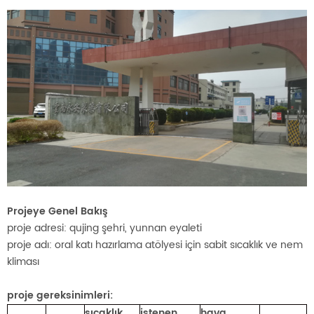
Projeye Genel Bakış
proje adresi: qujing şehri, yunnan eyaleti
proje adı: oral katı hazırlama atölyesi için sabit sıcaklık ve nem
kliması
proje gereksinimleri:
sıcaklık
istenen
hava