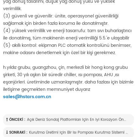
yağ dönüş tasarımı, düşük yağ dönüş yükü ve yüksek
verimlilik.
(3) güvenli ve güvenilir: ünite, operasyonel güvenilirliği
sağlamak için birden fazla koruma ile donatılmıştır.
(4) yüksek verimlilik ve enerji tasarrufu: tam sıvı buharlaştırıcı
ile donatılmış, tüm makinenin enerji verimliliği 5.5.'e ulaşabilir
(5) akıllı kontrol: ekipman PLC otomatik kontrolünü benimser,
makine odasını denetlemek için özel bir kişi gerekmez.
h.yıldız grubu, guangzhou, çin, merkezli bir hong kong grubu
şirketi, 30 yılı aşkın bir süredir chiller, ısı pompası, AHU ,ısı
eşanjörleri. üretiminde uzmanlaşmıştır. daha fazlası için bizimle
iletişime geçmekten memnuniyet duyarız
sales@hstars.com.cn
ÖNCEKI :
Açık Deniz Sondaj Platformları Için En Iyi Korozyon Önleyici Deniz Deniz Suyu Hava Soğutmalı Vidalı Soğutma Grubu Nasıl Tasarlanır
SONRAKI :
Kurutma Üretimi Için Bir Isı Pompası Kurutma Sistemi Nasıl Tasarlanır