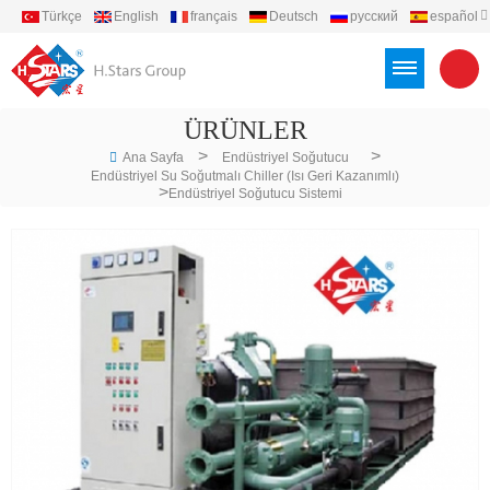
Türkçe
English
français
Deutsch
русский
español
português
العربية
Việt
Indonesia
ÜRÜNLER
>
>
Ana Sayfa
Endüstriyel Soğutucu
Endüstriyel Su Soğutmalı Chiller (ısı Geri Kazanımlı)
>
Endüstriyel Soğutucu Sistemi