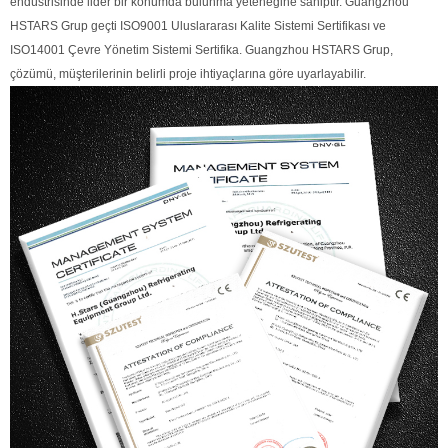
endüstrisinde lider bir konumda bulunma yeteneğine sahiptir. Guangzhou
HSTARS Grup geçti ISO9001 Uluslararası Kalite Sistemi Sertifikası ve
ISO14001 Çevre Yönetim Sistemi Sertifika. Guangzhou HSTARS Grup,
çözümü, müşterilerinin belirli proje ihtiyaçlarına göre uyarlayabilir.