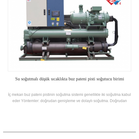
pisti soğutucu birimi
Su Soğutmalı Endüstriyel Chiller Ün
nellikle iki soğutma kabul
Su soğutmalı vida tipi Düşük sıcaklık Chiller s
aylı soğutma. Doğrudan
endüstriyel soğutma için tasarlanmıştır. Soğut
a birim; dolaylı soğutma
kapasitesi ve sıcaklığının gereksinimlerini karşıla
ık Chiller, glikol, rink
model yelpazesi gerektirir. Gereksin
dde olarak kullanılır.
ÜRÜNLER