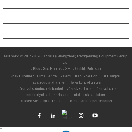
H.STARS HAKKINDA
ORTAKLIK
BIZIMLE ILETIŞIME GEÇIN
Telif hakkı © 2015-2026 H.Stars (Guangzhou) Refrigerating Equipment Group
Ltd.
/
Blog
/
Site Haritası
/
XML
/
Gizlilik Politikası
Sıcak Etiketler :
Klima Santrali Sistemi
Kabuk ve Borulu ısı Eşanjörü
hava soğutmalı chiller
Hava kontrol ünitesi
endüstriyel soğutucu sistemleri
yüksek verimli endüstriyel chiller
endüstriyel su buharlaştırıcı
otel sıcak su sistemi
Yüksek Sıcaklıklı Isı Pompası
klima santrali nemlendirici
"
"