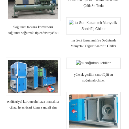
HVAC Genişleme Yalıtım Paslanmaz
Çelik Su Tankı
Soğutucu frekans konvertörü
soğutucu soğutmalı tip endüstriyel su
taştı
Isı Geri Kazanımlı Su Soğutmalı
Manyetik Yağsız Santrifüj Chiller
yüksek gerilim santrifüjlü su
soğutmalı chiller
endüstriyel kurutuculu hava nem alma
cihazı hvac ticari klima santrali ahu