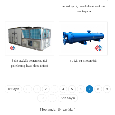
endüstriyel iç hava kalitesi kontrolü
hvac iaq ahu
Sabit sıcaklık ve nem çatı tipi
su için su ısı eşanjörü
paketlenmiş hvac klima ünitesi
Ilk Sayfa
1
2
3
4
5
6
7
8
9
10
Son Sayfa
Toplamda
10
sayfalar