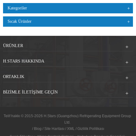
Kategoriler
Sıcak Ürünler
ÜRÜNLER
H.STARS HAKKINDA
ORTAKLIK
BIZIMLE ILETIŞIME GEÇIN
Telif hakkı © 2015-2026 H.Stars (Guangzhou) Refrigerating Equipment Group
Ltd.
/
Blog
/
Site Haritası
/
XML
/
Gizlilik Politikası