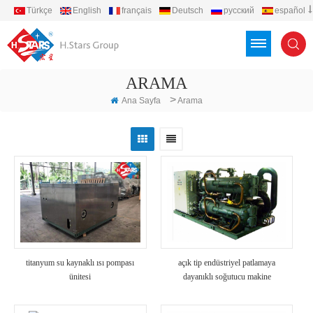
Türkçe
English
français
Deutsch
русский
español
português
العربية
Việt
Indonesia
ARAMA
>
Ana Sayfa
Arama
titanyum su kaynaklı ısı pompası
açık tip endüstriyel patlamaya
ünitesi
dayanıklı soğutucu makine