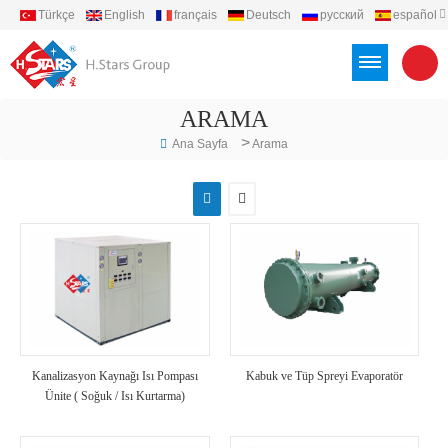
Türkçe
English
français
Deutsch
русский
español
português
العربية
Việt
Indonesia
ARAMA
>
Ana Sayfa
Arama
Kanalizasyon Kaynağı Isı Pompası
Kabuk ve Tüp Spreyi Evaporatör
Ünite ( Soğuk / Isı Kurtarma)