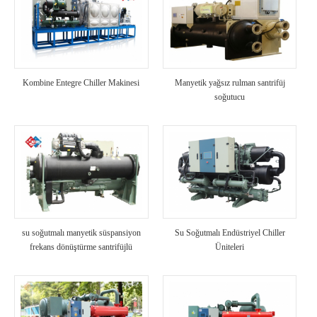
Kombine Entegre Chiller Makinesi
Manyetik yağsız rulman santrifüj
soğutucu
su soğutmalı manyetik süspansiyon
Su Soğutmalı Endüstriyel Chiller
frekans dönüştürme santrifüjlü
Üniteleri
soğutucu