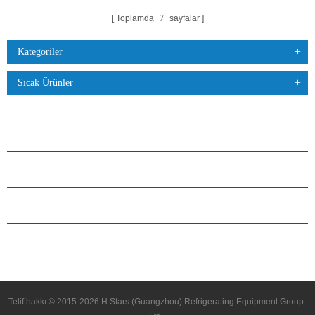
Toplamda
7
sayfalar
Kategoriler
Sıcak Ürünler
ÜRÜNLER
H.STARS HAKKINDA
ORTAKLIK
BIZIMLE ILETIŞIME GEÇIN
Telif hakkı © 2015-2026 H.Stars (Guangzhou) Refrigerating Equipment Group