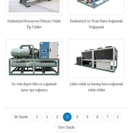
Endüstriyel Korozyon Önleyici Vidalı
Endüstriyel ve Ticari Hava Soğutmalı
Tip Chiller
Yoğuşmalı
Su vida düşen film su soğutmalı
yıldız vidalı su basmış hava soğutmalı
sprey tipi soğutucu
vidalı chiller
Ilk Sayfa
1
2
3
4
5
6
7
Son Sayfa