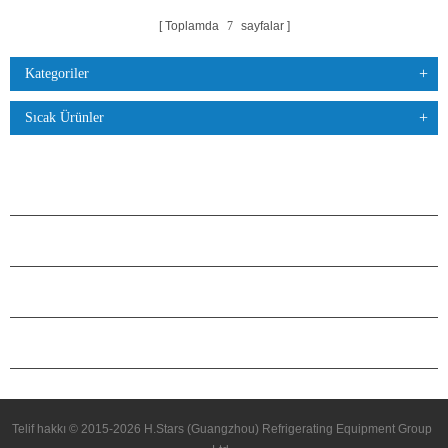
Toplamda
7
sayfalar
Kategoriler
Sıcak Ürünler
ÜRÜNLER
H.STARS HAKKINDA
ORTAKLIK
BIZIMLE ILETIŞIME GEÇIN
Telif hakkı © 2015-2026 H.Stars (Guangzhou) Refrigerating Equipment Group