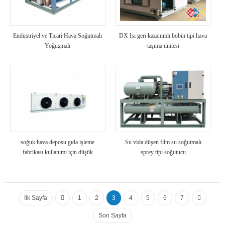
Endüstriyel ve Ticari Hava Soğutmalı
DX Isı geri kazanımlı bobin tipi hava
Yoğuşmalı
taşıma ünitesi
soğuk hava deposu gıda işleme
Su vida düşen film su soğutmalı
fabrikası kullanımı için düşük
sprey tipi soğutucu
gürültülü hava soğutucu / soğutma
fanı
Ilk Sayfa
1
2
3
4
5
6
7
Son Sayfa