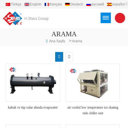
Türkçe
English
français
Deutsch
русский
español
português
العربية
Việt
Indonesia
ARAMA
>
Ana Sayfa
Arama
kabuk ve tüp sular altında evaporatör
air cooled low temperature ice skating
rink chiller unit