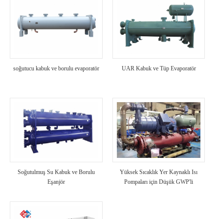
soğutucu kabuk ve borulu evaporatör
UAR Kabuk ve Tüp Evaporatör
Soğutulmuş Su Kabuk ve Borulu
Yüksek Sıcaklık Yer Kaynaklı Isı
Eşanjör
Pompaları için Düşük GWP'li
Rsoğutucu akışkanlar r1234ze(e) ve
r1234ze(z)