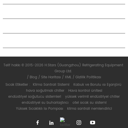
H.STARS HAKKINDA
ORTAKLIK
BIZIMLE ILETIŞIME GEÇIN
Telif hakkı © 2015-2026 H.Stars (Guangzhou) Refrigerating Equipment
Group Ltd.
/
Blog
/
Site Haritası
/
XML
/
Gizlilik Politikası
Sıcak Etiketler :
Klima Santrali Sistemi
Kabuk ve Borulu ısı Eşanjörü
hava soğutmalı chiller
Hava kontrol ünitesi
endüstriyel soğutucu sistemleri
yüksek verimli endüstriyel chiller
endüstriyel su buharlaştırıcı
otel sıcak su sistemi
Yüksek Sıcaklıklı Isı Pompası
klima santrali nemlendirici