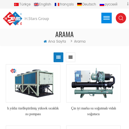
Türkçe
English
français
Deutsch
русский
español
português
العربية
Việt
Indonesia
ARAMA
>
Ana Sayfa
Arama
h.yıldız özelleştirilmiş yüksek sıcaklık
Çin iyi marka su soğutmalı vidalı
ısı pompası
soğutucu