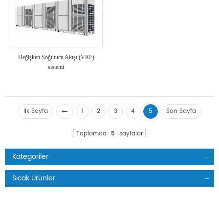
Değişken Soğutucu Akışı (VRF)
sistemi
Ilk Sayfa
1
2
3
4
5
Son Sayfa
Toplamda
5
sayfalar
Kategoriler
Sıcak Ürünler
ÜRÜNLER