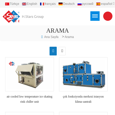
Türkçe
English
français
Deutsch
русский
español
português
العربية
Việt
Indonesia
ARAMA
>
Ana Sayfa
Arama
air cooled low temperature ice skating
çok fonksiyonlu merkezi istasyon
rink chiller unit
klima santrali