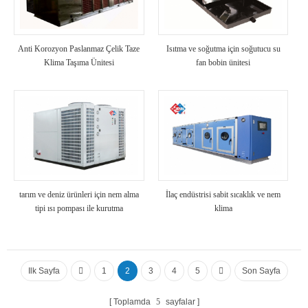
Anti Korozyon Paslanmaz Çelik Taze
Isıtma ve soğutma için soğutucu su
Klima Taşıma Ünitesi
fan bobin ünitesi
tarım ve deniz ürünleri için nem alma
İlaç endüstrisi sabit sıcaklık ve nem
tipi ısı pompası ile kurutma
klima
Ilk Sayfa
1
2
3
4
5
Son Sayfa
Toplamda
5
sayfalar