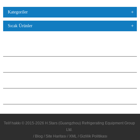
Kategoriler
Sıcak Ürünler
ÜRÜNLER
H.STARS HAKKINDA
ORTAKLIK
BIZIMLE ILETIŞIME GEÇIN
Telif hakkı © 2015-2026 H.Stars (Guangzhou) Refrigerating Equipment Group
Ltd.
/
Blog
/
Site Haritası
/
XML
/
Gizlilik Politikası