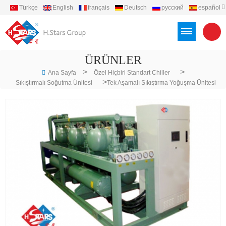
Türkçe
English
français
Deutsch
русский
español
português
العربية
Việt
Indonesia
ÜRÜNLER
>
>
Ana Sayfa
Özel Hiçbiri Standart Chiller
>
Sıkıştırmalı Soğutma Ünitesi
Tek Aşamalı Sıkıştırma Yoğuşma Ünitesi