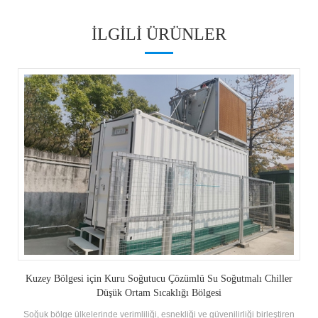
ILGILI ÜRÜNLER
Endüstriyel ve Ticari Hava Soğutmalı Yoğuşmalı
Hava Soğutmalı Yoğuşma Ünitesi H.Stars Gıda işleme, soğutma ve öze
düşük sıcaklık için endüstriyel ve ticari soğutma sistemlerine yaygın
olarak uygulanabilir bayrak ürünleri Gereksinimler
ler
iren