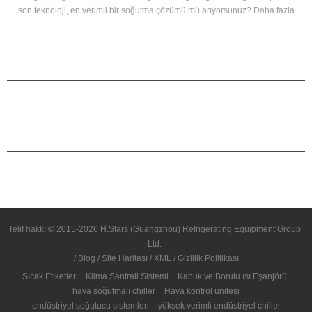
fazla
 Kuru
ÜRÜNLER
H.STARS HAKKINDA
ORTAKLIK
BIZIMLE ILETIŞIME GEÇIN
Telif hakkı © 2015-2026 H.Stars (Guangzhou) Refrigerating Equipment Group
Ltd.
/
Blog
/
Site Haritası
/
XML
/
Gizlilik Politikası
Sıcak Etiketler :
Klima Santrali Sistemi
Kabuk ve Borulu ısı Eşanjörü
hava soğutmalı chiller
Hava kontrol ünitesi
endüstriyel soğutucu sistemleri
yüksek verimli endüstriyel chiller