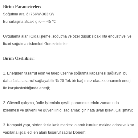
Birim Parametreler:
Soğutma aralığı 76KW-363KW
Buharlaşma Sıcaklığı 0 ~ -45 ℃
Uygulama alanı Gıda işleme, soğutma ve özel düşük sıcaklıkta endüstriyel ve
ticari soğutma sistemleri Gereksinimler.
Birim Özellikler:
1. Enerjiden tasarruf edin ve talep üzerine soğutma kapasitesi sağlayın, bu
daha fazla tasarruf sağlayabilir % 20 Tek bir bağımsız olarak donanımlı enerji
ile karşılaştırıldığında enerji;
2. Güvenli çalışma, ünite işleminin çeşitli parametrelerinin zamanında
izlenmesi ve güvenli ve güvenilirliği sağlamak için hata uyarı işlevi. Çalışmayı;
3. Kompakt yapı, birden fazla kafa merkezi olarak kurulur, makine odası ve kısa
yapılarla işgal edilen alanı tasarruf sağlar Dönem;