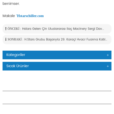
benimser.
Makale
'H
starschiller.com
Hstars Gelen Çin Uluslararası Ilaç Macinery Sergi Davetiyesi
ÖNCEKI :
H.stars Grubu Başarıyla 29. Karaçi Hvacr Fuarına Katıldı
SONRAKI :
Kategoriler
Sıcak Ürünler
ÜRÜNLER
H.STARS HAKKINDA
ORTAKLIK