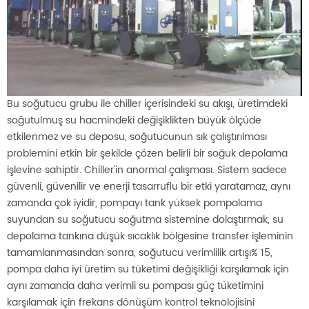
Bu soğutucu grubu ile chiller içerisindeki su akışı, üretimdeki
soğutulmuş su hacmindeki değişiklikten büyük ölçüde
etkilenmez ve su deposu, soğutucunun sık çalıştırılması
problemini etkin bir şekilde çözen belirli bir soğuk depolama
işlevine sahiptir. Chiller'in anormal çalışması. Sistem sadece
güvenli, güvenilir ve enerji tasarruflu bir etki yaratamaz, aynı
zamanda çok iyidir, pompayı tank yüksek pompalama
suyundan su soğutucu soğutma sistemine dolaştırmak, su
depolama tankına düşük sıcaklık bölgesine transfer işleminin
tamamlanmasından sonra, soğutucu verimlilik artışı% 15,
pompa daha iyi üretim su tüketimi değişikliği karşılamak için
aynı zamanda daha verimli su pompası güç tüketimini
karşılamak için frekans dönüşüm kontrol teknolojisini