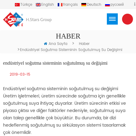
Türkçe
English
français
Deutsch
русский
español
português
العربية
Việt
Indonesia
HABER
>
Ana Sayfa
Haber
>
Endüstriyel Soğutma Sisteminin Soğutulmuş Su Değişimi
endüstriyel soğutma sisteminin soğutulmuş su değişimi
2019-03-15
Endüstriyel soğutma sisteminin soğutulmuş su değişimi
Üretim işletmeleri, üretim sürecinde soğutma için genellikle
soğutulmuş suya ihtiyaç duyarlar. Üretim sürecinin etkisi ve
piyasa çıktısı ve diğer faktörler nedeniyle, soğutulmuş suya
olan talep genellikle çok büyüktür. Bu durumda, bir dizi
hedeflenmiş soğutulmuş su sirkülasyon sistemi tasarlamak
çok önemlidir.