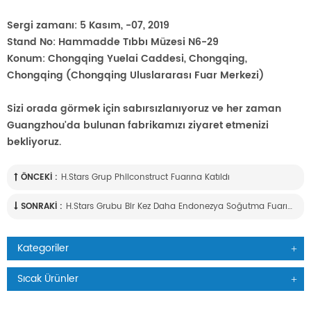
Sergi zamanı: 5 Kasım, -07, 2019
Stand No: Hammadde Tıbbı Müzesi N6-29
Konum: Chongqing Yuelai Caddesi, Chongqing,
Chongqing (Chongqing Uluslararası Fuar Merkezi)
Sizi orada görmek için sabırsızlanıyoruz ve her zaman
Guangzhou'da bulunan fabrikamızı ziyaret etmenizi
bekliyoruz.
ÖNCEKI :
H.stars Grup Philconstruct Fuarına Katıldı
SONRAKI :
H.stars Grubu Bir Kez Daha Endonezya Soğutma Fuarına Başarıyla Katıldı
Kategoriler
Sıcak Ürünler