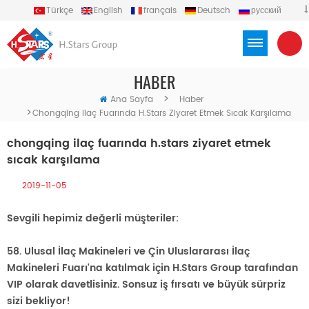
Türkçe
English
français
Deutsch
русский
español
português
العربية
Việt
Indonesia
HABER
>
Ana Sayfa
Haber
>
Chongqing Ilaç Fuarında H.stars Ziyaret Etmek Sıcak Karşılama
chongqing ilaç fuarında h.stars ziyaret etmek
sıcak karşılama
2019-11-05
Sevgili hepimiz
değerli müşteriler:
58. Ulusal İlaç Makineleri ve Çin Uluslararası İlaç
Makineleri Fuarı'na katılmak için H.Stars Group tarafından
VIP olarak davetlisiniz. Sonsuz iş fırsatı ve büyük sürpriz
sizi bekliyor!