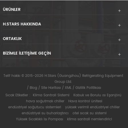
ÜRÜNLER
H.STARS HAKKINDA
ORTAKLIK
BIZIMLE ILETIŞIME GEÇIN
Telif hakkı © 2015-2026 H.Stars (Guangzhou) Refrigerating Equipment
Group Ltd.
/
Blog
/
Site Haritası
/
XML
/
Gizlilik Politikası
Sıcak Etiketler :
Klima Santrali Sistemi
Kabuk ve Borulu ısı Eşanjörü
hava soğutmalı chiller
Hava kontrol ünitesi
endüstriyel soğutucu sistemleri
yüksek verimli endüstriyel chiller
endüstriyel su buharlaştırıcı
otel sıcak su sistemi
Yüksek Sıcaklıklı Isı Pompası
klima santrali nemlendirici