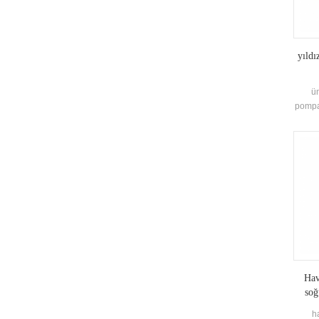
yıldı
ün
pompa
temiz
ölç
Hav
soğ
h