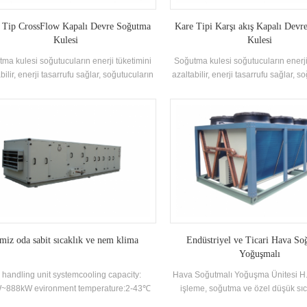
 Tip CrossFlow Kapalı Devre Soğutma
Kare Tipi Karşı akış Kapalı Dev
Kulesi
Kulesi
ma kulesi soğutucuların enerji tüketimini
Soğutma kulesi soğutucuların enerji
bilir, enerji tasarrufu sağlar, soğutucuların
azaltabilir, enerji tasarrufu sağlar, s
i çalışmasını sağlar ve çeşitli iklimler için
verimli çalışmasını sağlar ve çeşitli i
undur. Küçük boyutlu, düşük yükseklik,
uygundur. Küçük boyutlu, düşük y
kta ışık, görünümde güzel, güzel görünüm,
ağırlıkta ışık, görünümde güzel, güz
ve ışık içinde kompakt, özellikle iç mekan
yapı ve ışık içinde kompakt, özellik
balkonlarda kurulum için uygun nerede
ve balkonlarda kurulum için uyg
n dar yüksekliği sınırlıdır ve soğutma etkisi
Sitenin dar yüksekliği sınırlıdır ve s
iyidir ve koşu gürültüsü düşük.
iyidir ve koşu gürültüsü düş
emiz oda sabit sıcaklık ve nem klima
Endüstriyel ve Ticari Hava So
Yoğuşmalı
r handling unit systemcooling capacity:
Hava Soğutmalı Yoğuşma Ünitesi H.
~888kW evironment temperature:2-43℃
işleme, soğutma ve özel düşük sıca
endüstriyel ve ticari soğutma sisteml