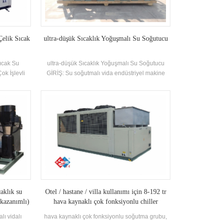
elik Sıcak
ultra-düşük Sıcaklık Yoğuşmalı Su Soğutucu
ıcak Su
ultra-düşük Sıcaklık Yoğuşmalı Su Soğutucu
ok İşlevli
GİRİŞ: Su soğutmalı vida endüstriyel makine
ma ve evsel
endüstriyel uygulamalar için bir dizi üründür.
olan klima
Birim için 52 standart özellik vardır. Marka:
aklığına ve
HSTARS Soğutma Kapasitesi Aralık: 120.3kw ~
 olarak
1000kw Uygulamalar: Kimyasal, İlaç,
ARS Sıcak su
Endüstriyel İşleme Ekipmanları, Gıda İşleme ve
Uygulamalar:
Diğer Sanayi Siteleri
, ticari ve
vb
caklık su
Otel / hastane / villa kullanımı için 8-192 tr
 kazanımlı)
hava kaynaklı çok fonksiyonlu chiller
kaydırma / vidalı tip soğutucu
lı vidalı
hava kaynaklı çok fonksiyonlu soğutma grubu,