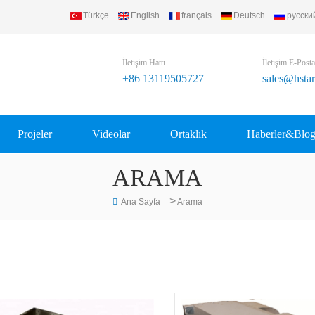
Türkçe
English
français
Deutsch
русски
) Refrigerating Equipment Group Ltd..
İletişim Hattı
İletişim E-Posta
+86 13119505727
sales@hsta
Projeler
Videolar
Ortaklık
Haberler&Blo
ARAMA
>
Ana Sayfa
Arama