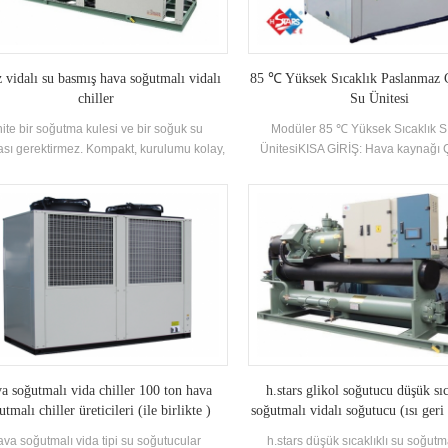
z vidalı su basmış hava soğutmalı vidalı
85 ℃ Yüksek Sıcaklık Paslanmaz Ç
chiller
Su Ünitesi
ite bir soğutma kulesi ve bir soğuk su
Modüler 85 ℃ Yüksek Sıcaklık S
sı gerektirmez. Kompakt, kurulumu kolay,
ÜnitesiKISA GİRİŞ: Hava kaynağı Ç
lenmesi ve bakımı kolaydır. Küçük ve orta
Chiller bir çok işlevli Soğutma, ısıt
ekli soğutma / soğutma için özel olarak
sıcak su çalışma koşullarına sahip 
tasarlanmış bir soğutucu.
ünitesi Üretim. Enerji olan ortam sıc
sıcak su talebine göre otomatik
değiştirilebilir. Verimli. Marka: HST
girişi ve çıkış suyu Sıcaklık: 85 ° C 
Uygulama Alanlar: Oteller, hastaneler
konut toplulukları, villalar 
a soğutmalı vida chiller 100 ton hava
h.stars glikol soğutucu düşük sı
utmalı chiller üreticileri (ile birlikte )
soğutmalı vidalı soğutucu (ısı geri
ava soğutmalı vida tipi su soğutucular
h.stars düşük sıcaklıklı su soğutma