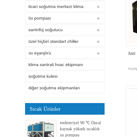
ticari soğutma merkezi klima
Isı pompası
santrifüj soğutucu
özel hiçbiri standart chiller
ısı eşanjörü
Anti
klima santrali hvac ekipmanı
Komp
soğutma kulesi
diğer soğutma ekipmanları
Sıcak Ürünler
endüstriyel 90 ℃ Dural
kaynak yüksek sıcaklık
ısı pompası