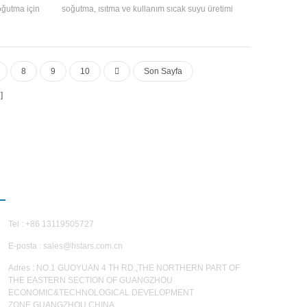
oğutma için
soğutma, ısıtma ve kullanım sıcak suyu üretimi
sitesi ve
olmak üzere üç çalışma koşuluna sahip çok
çin eksiksiz
fonksiyonlu bir klima ünitesidir. Yaygın olarak
ir.
uygulanan ortam sıcaklığına ve sıcak su talebine
göre otomatik olarak değiştirilebilir.oteller,
8
9
10
Son Sayfa
hastaneler, ticari ve konut toplulukları, villalar vb.
IZIMLE ILETIŞIME GEÇIN
Tel : +86 13119505727
E-posta :
sales@hstars.com.cn
Adres : NO.1 GUOYUAN 4 TH RD.,THE NORTHERN PART OF
THE EASTERN SECTION OF GUANGZHOU
ECONOMIC&TECHNOLOGICAL DEVELOPMENT
ZONE,GUANGZHOU,CHINA