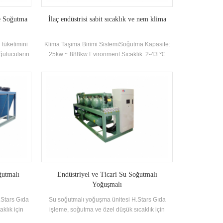
re Soğutma
İlaç endüstrisi sabit sıcaklık ve nem klima
 tüketimini
Klima Taşıma Birimi SistemiSoğutma Kapasite:
oğutucuların
25kw ~ 888kw Evironment Sıcaklık: 2-43 ℃
klimler için
ükseklik,
el görünüm,
le iç mekan
un nerede
oğutma etkisi
ük.
ğutmalı
Endüstriyel ve Ticari Su Soğutmalı
Yoğuşmalı
Stars Gıda
Su soğutmalı yoğuşma ünitesi H.Stars Gıda
klık için
işleme, soğutma ve özel düşük sıcaklık için
erine yaygın
endüstriyel ve ticari soğutma sistemlerine yaygın