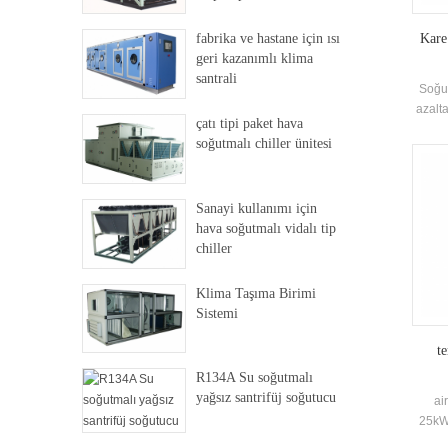
fabrika ve hastane için ısı
Kare
geri kazanımlı klima
santrali
Soğut
azalta
çatı tipi paket hava
veriml
soğutmalı chiller ünitesi
uyg
ağırlı
yapı 
Sanayi kullanımı için
ve 
hava soğutmalı vidalı tip
Siteni
chiller
Klima Taşıma Birimi
Sistemi
t
R134A Su soğutmalı
yağsız santrifüj soğutucu
ai
25kW