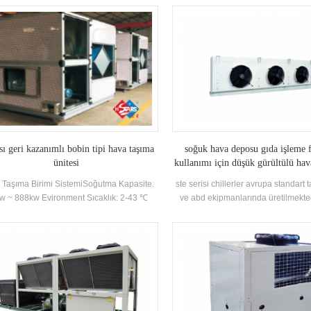
olarak uygulanabilir bayrak ür
Gereksinimler
ı geri kazanımlı bobin tipi hava taşıma
soğuk hava deposu gıda işleme f
ünitesi
kullanımı için düşük gürültülü ha
/ soğutma fanı
 Taşıma Birimi SistemiSoğutma Kapasite:
ste serisi chillerler avrupa standart
w ~ 888kw Evironment Sıcaklık: 2-43 ℃
ve abd ekipmanlarında üretilmekte
depolamanın güvenliğini sağlamak
kalitesini sağlamak ve hizmet ömr
için yüksek verimli ısı eşanjörleri ve
100 yollu rotor fanlarıyla donatılmışt
üçe ayrılırtips: yüksek sıcaklık tipi, o
tipi ve düşük sıcaklık tipi.