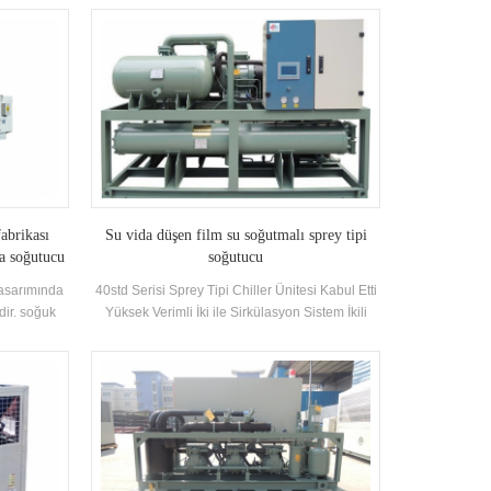
ünleri
olarak uygulanabilir bayrak ürünleri
Gereksinimler
abrikası
Su vida düşen film su soğutmalı sprey tipi
va soğutucu
soğutucu
 tasarımında
40std Serisi Sprey Tipi Chiller Ünitesi Kabul Etti
dir. soğuk
Yüksek Verimli İki ile Sirkülasyon Sistem İkili
 için ürün
Kompresörler Kendinden Geliştirilmiş ve üretildi
ünü uzatmak
Yüksek verimli Düşen film buharlaştırıcı, R22,
 alman xerox
R134A Soğutucu akışkan. Isı Geri Kazanımı
ır. ürünler
Müşteri'ne göre yapılandırılabilir İhtiyaçlar. Ünite
rta sıcaklık
39 standardı var Spesifikasyonlar.