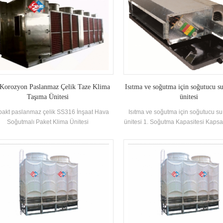
 Korozyon Paslanmaz Çelik Taze Klima
Isıtma ve soğutma için soğutucu s
Taşıma Ünitesi
ünitesi
akt paslanmaz çelik SS316 İnşaat Hava
Isıtma ve soğutma için soğutucu su
Soğutmalı Paket Klima Ünitesi
ünitesi 1. Soğutma Kapasitesi Kapsa
14kw Hava akışı Hacim: 470m3 / h -
/ h