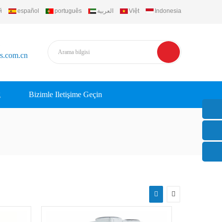
й
español
português
العربية
Việt
Indonesia
rs.com.cn
g
Bizimle Iletişime Geçin