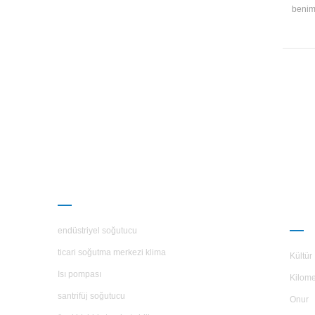
benims
ist
kaza
Vida
ÜRÜNLER
H.S
HA
endüstriyel soğutucu
ticari soğutma merkezi klima
Kültür
Isı pompası
Kilome
santrifüj soğutucu
Onur