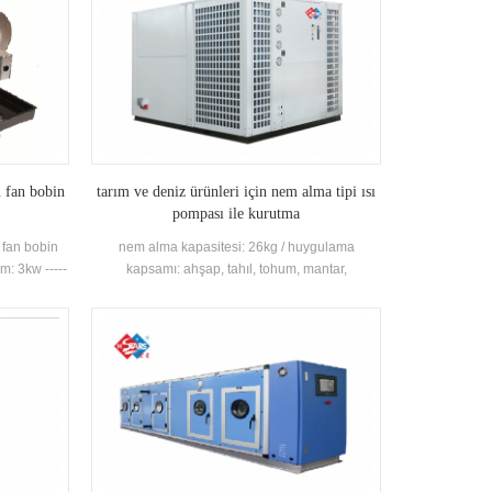
u fan bobin
tarım ve deniz ürünleri için nem alma tipi ısı
pompası ile kurutma
 fan bobin
nem alma kapasitesi: 26kg / huygulama
m: 3kw -----
kapsamı: ahşap, tahıl, tohum, mantar,
---- 3070m3
geleneksel Çin tıbbı, su ürünleri, yem, biyoaktif
ürünler, içme, tekstil, meyve seyrek, kağıt,
pigmentler vb.İçin uygundur ve yanıcı ve
patlayıcı gibi malzemelerle kurutma ve nem
alma bileşenleri