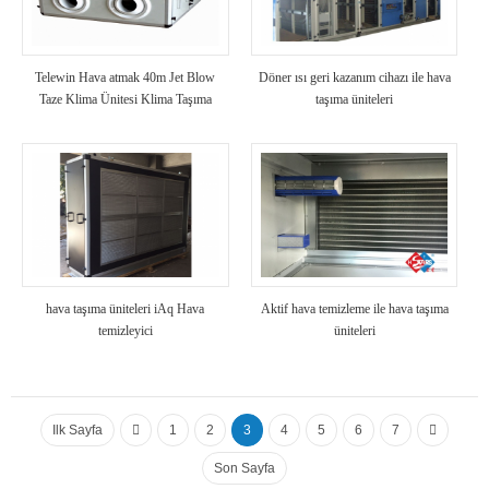
Telewin Hava atmak 40m Jet Blow
Döner ısı geri kazanım cihazı ile hava
Taze Klima Ünitesi Klima Taşıma
taşıma üniteleri
Ünitesi HVAC
hava taşıma üniteleri iAq Hava
Aktif hava temizleme ile hava taşıma
temizleyici
üniteleri
Ilk Sayfa
1
2
3
4
5
6
7
Son Sayfa