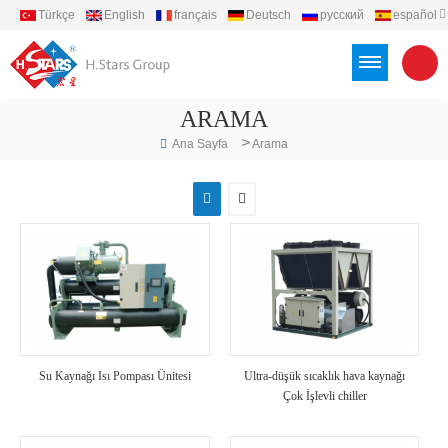
Türkçe
English
français
Deutsch
русский
español
português
العربية
Việt
Indonesia
ARAMA
>
Ana Sayfa
Arama
Su Kaynağı Isı Pompası Ünitesi
Ultra-düşük sıcaklık hava kaynağı
Çok İşlevli chiller