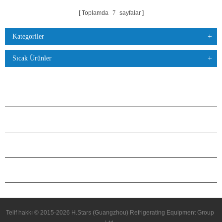
Toplamda
7
sayfalar
Kategoriler
Sıcak Ürünler
ÜRÜNLER
H.STARS HAKKINDA
ORTAKLIK
BIZIMLE ILETIŞIME GEÇIN
Telif hakkı © 2015-2026 H.Stars (Guangzhou) Refrigerating Equipment Group