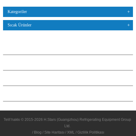
Kategoriler
Sıcak Ürünler
ÜRÜNLER
H.STARS HAKKINDA
ORTAKLIK
BIZIMLE ILETIŞIME GEÇIN
Telif hakkı © 2015-2026 H.Stars (Guangzhou) Refrigerating Equipment Group
Ltd.
/
Blog
/
Site Haritası
/
XML
/
Gizlilik Politikası