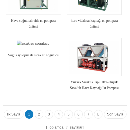
Hava soğutmalı vida ısı pompası
kuru vidalı su kaynağı ısı pompası
ünitesi
ünitesi
Soğuk iyileşme ile sıcak su soğutucu
Yüksek Sıcaklık Tipi Ultra-Düşük
Sıcaklık Hava Kaynağı Isı Pompası
Ünitesi
Ilk Sayfa
1
2
3
4
5
6
7
Son Sayfa
Toplamda
7
sayfalar