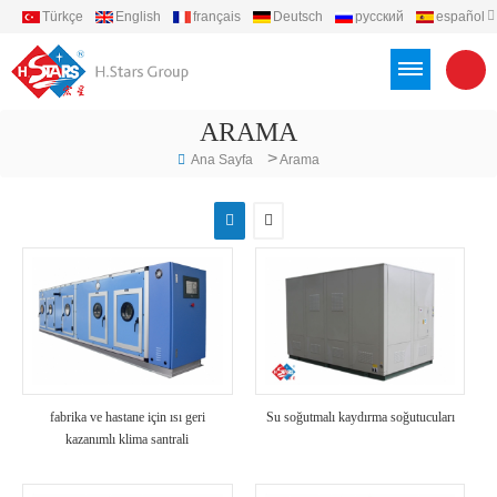
Türkçe
English
français
Deutsch
русский
español
português
العربية
Việt
Indonesia
ARAMA
>
Ana Sayfa
Arama
fabrika ve hastane için ısı geri
Su soğutmalı kaydırma soğutucuları
kazanımlı klima santrali