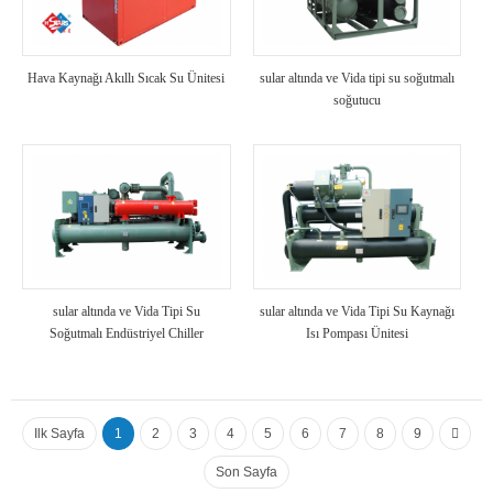
Hava Kaynağı Akıllı Sıcak Su Ünitesi
sular altında ve Vida tipi su soğutmalı
soğutucu
sular altında ve Vida Tipi Su
sular altında ve Vida Tipi Su Kaynağı
Soğutmalı Endüstriyel Chiller
Isı Pompası Ünitesi
Ilk Sayfa
1
2
3
4
5
6
7
8
9
Son Sayfa