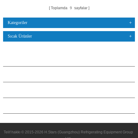
Toplamda
9
sayfalar
Kategoriler
Sıcak Ürünler
ÜRÜNLER
H.STARS HAKKINDA
ORTAKLIK
BIZIMLE ILETIŞIME GEÇIN
Telif hakkı © 2015-2026 H.Stars (Guangzhou) Refrigerating Equipment Group