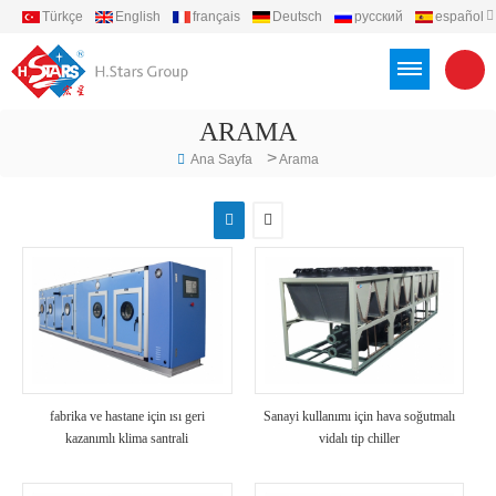
Türkçe
English
français
Deutsch
русский
español
português
العربية
Việt
Indonesia
ARAMA
>
Ana Sayfa
Arama
fabrika ve hastane için ısı geri
Sanayi kullanımı için hava soğutmalı
kazanımlı klima santrali
vidalı tip chiller