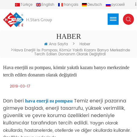
Türkçe
English
français
Deutsch
русский
español
português
العربية
Việt
Indonesia
HABER
>
Ana Sayfa
Haber
>
Hava Enerjili Isı Pompası, Kömür Yakıtlı Kazanı Banyo Merkezinde
Tercih Edilen Donanım Olarak Değiştirdi
Hava enerjili ısı pompası, kömür yakıtlı kazanı banyo merkezinde
tercih edilen donanım olarak değiştirdi
2019-03-17
Dan beri
Temiz enerji pazarına
hava enerji ısı pompası
girmeye başladı, enerji tasarrufu, yüksek verimlilik,
güvenlik ve çevre koruma özellikleri nedeniyle
kullanıcılar tarafından tercih edildi.
Yaygın olarak
okullarda, hastanelerde, otellerde ve diğer okullarda kullanılır.