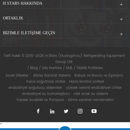
H.STARS HAKKINDA
ORTAKLIK
BIZIMLE ILETIŞIME GEÇIN
Telif hakkı © 2015-2026 H.Stars (Guangzhou) Refrigerating Equipment
Group Ltd.
/
Blog
/
Site Haritası
/
XML
/
Gizlilik Politikası
Sıcak Etiketler :
Klima Santrali Sistemi
Kabuk ve Borulu ısı Eşanjörü
hava soğutmalı chiller
Hava kontrol ünitesi
endüstriyel soğutucu sistemleri
yüksek verimli endüstriyel chiller
endüstriyel su buharlaştırıcı
otel sıcak su sistemi
Yüksek Sıcaklıklı Isı Pompası
klima santrali nemlendirici
"
"