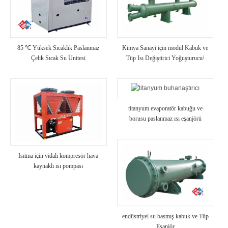
85 ℃ Yüksek Sıcaklık Paslanmaz
Kimya Sanayi için modül Kabuk ve
Çelik Sıcak Su Ünitesi
Tüp Isı Değiştirici Yoğuşturucu/
Buharlaştırıcı Yüksek Mukavemetli
Anti-Korozyon Soğutma Ünitesi
Kullanın
titanyum evaporatör kabuğu ve
borusu paslanmaz ısı eşanjörü
Isıtma için vidalı kompresör hava
kaynaklı ısı pompası
endüstriyel su basmış kabuk ve Tüp
Eşanjör