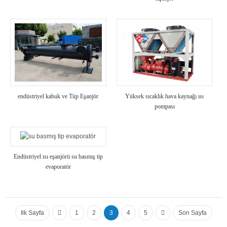
endüstriyel kabuk ve Tüp Eşanjör
Yüksek sıcaklık hava kaynağı ısı
pompası
Endüstriyel ısı eşanjörü su basmış tip
evaporatör
Ilk Sayfa
1
2
3
4
5
Son Sayfa