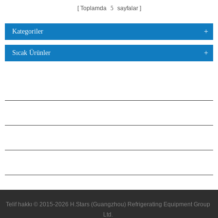
Toplamda
5
sayfalar
Kategoriler
Sıcak Ürünler
ÜRÜNLER
H.STARS HAKKINDA
ORTAKLIK
BIZIMLE ILETIŞIME GEÇIN
Telif hakkı © 2015-2026 H.Stars (Guangzhou) Refrigerating Equipment Group
Ltd.