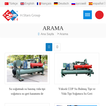
Türkçe
English
français
Deutsch
русский
español
português
العربية
Việt
Indonesia
ARAMA
>
Ana Sayfa
Arama
Su soğutmalı su basmış vida tipi
Yüksek COP Su Bulmuş Tipi ve
soğutucu ısı geri kazanımı ile
Vida Tipi Soğutucu Isı Geri
Kazanımlı