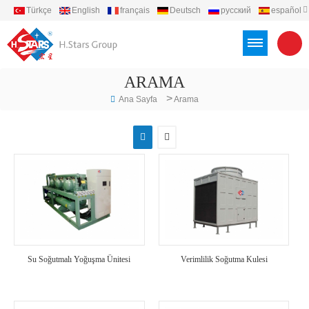
Türkçe
English
français
Deutsch
русский
español
português
العربية
Việt
Indonesia
ARAMA
>
Ana Sayfa
Arama
Su Soğutmalı Yoğuşma Ünitesi
Verimlilik Soğutma Kulesi