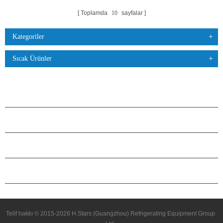
Toplamda
10
sayfalar
Kategoriler
Sıcak Ürünler
ÜRÜNLER
H.STARS HAKKINDA
ORTAKLIK
BIZIMLE ILETIŞIME GEÇIN
Telif hakkı © 2015-2026 H.Stars (Guangzhou) Refrigerating Equipment Group