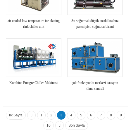
air cooled low temperature ice skating
Su soğutmalı düşük sıcaklıkta buz
rink chiller unit
pateni pisti soğutucu birimi
Kombine Entegre Chiller Makinesi
çok fonksiyonlu merkezi istasyon
klima santrali
Ilk Sayfa
1
2
3
4
5
6
7
8
9
10
Son Sayfa