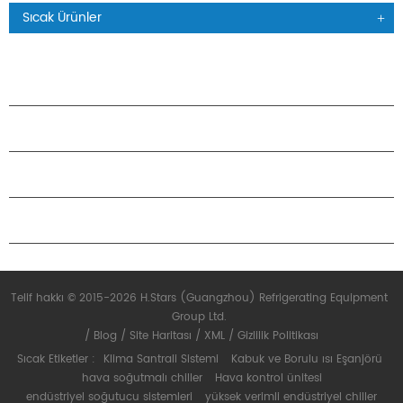
Sıcak Ürünler
ÜRÜNLER
H.STARS HAKKINDA
ORTAKLIK
BIZIMLE ILETIŞIME GEÇIN
Telif hakkı © 2015-2026 H.Stars (Guangzhou) Refrigerating Equipment
Group Ltd.
/
Blog
/
Site Haritası
/
XML
/
Gizlilik Politikası
Sıcak Etiketler :
Klima Santrali Sistemi
Kabuk ve Borulu ısı Eşanjörü
hava soğutmalı chiller
Hava kontrol ünitesi
endüstriyel soğutucu sistemleri
yüksek verimli endüstriyel chiller