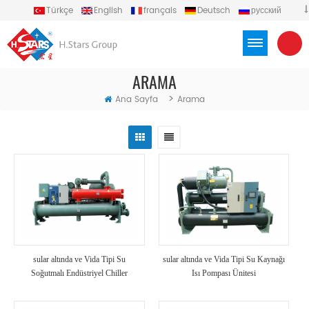
Türkçe
English
français
Deutsch
русский
español
português
العربية
Việt
Indonesia
ARAMA
>
Ana Sayfa
Arama
sular altında ve Vida Tipi Su
sular altında ve Vida Tipi Su Kaynağı
Soğutmalı Endüstriyel Chiller
Isı Pompası Ünitesi