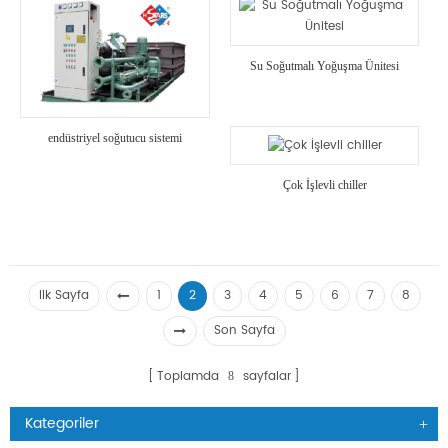
Su Soğutmalı Yoğuşma Ünitesi
endüstriyel soğutucu sistemi
Çok İşlevli chiller
Ilk Sayfa
1
2
3
4
5
6
7
8
Son Sayfa
Toplamda
sayfalar
8
Kategoriler