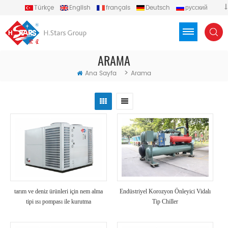
Türkçe
English
français
Deutsch
русский
español
português
العربية
Việt
Indonesia
ARAMA
>
Ana Sayfa
Arama
tarım ve deniz ürünleri için nem alma
Endüstriyel Korozyon Önleyici Vidalı
tipi ısı pompası ile kurutma
Tip Chiller