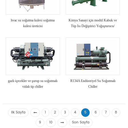
hvac su soğutma kulesi soğutma
Kimya Sanayi için modül Kabuk ve
kulesi üreticisi
Tüp Isı Değiştirici Yoğuşturucu/
Buharlaştırıcı Yüksek Mukavemetli
Anti-Korozyon Soğutma Ünitesi
Kullanın
gazlı içecekler ve şurup su soğutmalı
R134A Endüstriyel Su Soğutmalı
vidalı tip chiller
Chiller
Ilk Sayfa
1
2
3
4
5
6
7
8
9
10
Son Sayfa