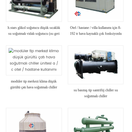
h.stars glikol soğutucu düşük sıcaklık
Otel / hastane / villa kullanımı için 8-
su soğutmalı vidalı soğutucu (ısı geri
192 tr hava kaynaklı çok fonksiyonlu
kazanımlı)
chiller kaydırma / vidalı tip soğutucu
modüler tip merkezi klima düşük
gürültü çatı hava soğutmalı chiller
su basmış tip santrifüj chiller su
ünitesi a / c otel / hastane kullanımı
soğutmalı chiller