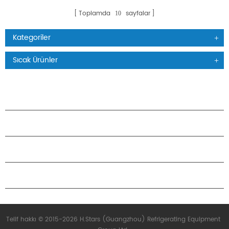
Toplamda
sayfalar
10
Kategoriler
Sıcak Ürünler
ÜRÜNLER
H.STARS HAKKINDA
ORTAKLIK
BIZIMLE ILETIŞIME GEÇIN
Telif hakkı © 2015-2026 H.Stars (Guangzhou) Refrigerating Equipment