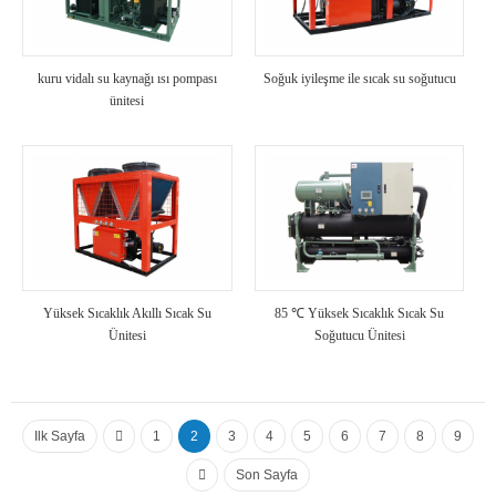
kuru vidalı su kaynağı ısı pompası
Soğuk iyileşme ile sıcak su soğutucu
ünitesi
Yüksek Sıcaklık Akıllı Sıcak Su
85 ℃ Yüksek Sıcaklık Sıcak Su
Ünitesi
Soğutucu Ünitesi
Ilk Sayfa
1
2
3
4
5
6
7
8
9
Son Sayfa