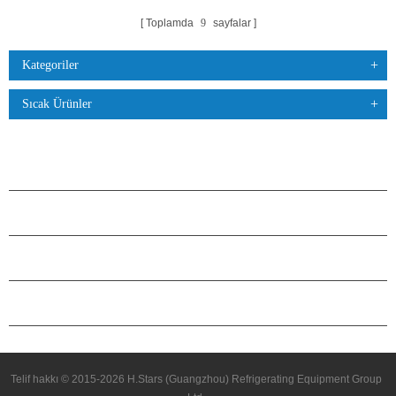
Toplamda
9
sayfalar
Kategoriler
Sıcak Ürünler
ÜRÜNLER
H.STARS HAKKINDA
ORTAKLIK
BIZIMLE ILETIŞIME GEÇIN
Telif hakkı © 2015-2026 H.Stars (Guangzhou) Refrigerating Equipment Group