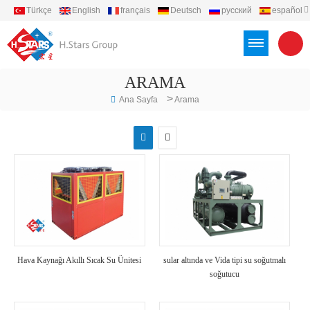
Türkçe
English
français
Deutsch
русский
español
português
العربية
Việt
Indonesia
ARAMA
>
Ana Sayfa
Arama
Hava Kaynağı Akıllı Sıcak Su Ünitesi
sular altında ve Vida tipi su soğutmalı
soğutucu