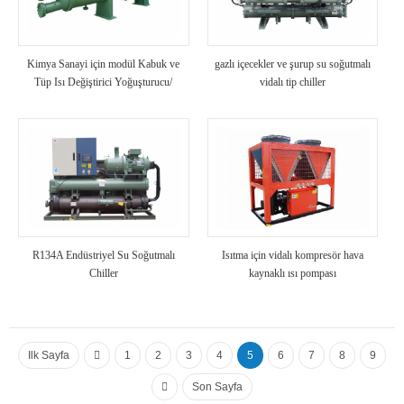
Kimya Sanayi için modül Kabuk ve
gazlı içecekler ve şurup su soğutmalı
Tüp Isı Değiştirici Yoğuşturucu/
vidalı tip chiller
Buharlaştırıcı Yüksek Mukavemetli
Anti-Korozyon Soğutma Ünitesi
Kullanın
R134A Endüstriyel Su Soğutmalı
Isıtma için vidalı kompresör hava
Chiller
kaynaklı ısı pompası
Ilk Sayfa
1
2
3
4
5
6
7
8
9
Son Sayfa