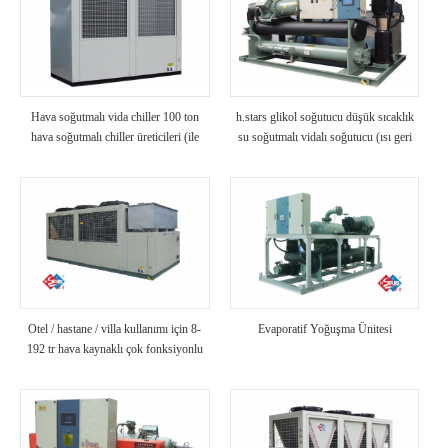
Hava soğutmalı vida chiller 100 ton
h.stars glikol soğutucu düşük sıcaklık
hava soğutmalı chiller üreticileri (ile
su soğutmalı vidalı soğutucu (ısı geri
birlikte )
kazanımlı)
Otel / hastane / villa kullanımı için 8-
Evaporatif Yoğuşma Ünitesi
192 tr hava kaynaklı çok fonksiyonlu
chiller kaydırma / vidalı tip soğutucu