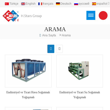
Türkçe
English
français
Deutsch
русский
español
português
العربية
Việt
Indonesia
ARAMA
>
Ana Sayfa
Arama
Endüstriyel ve Ticari Hava Soğutmalı
Endüstriyel ve Ticari Su Soğutmalı
Yoğuşmalı
Yoğuşmalı