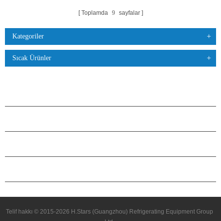
Toplamda
9
sayfalar
Kategoriler
Sıcak Ürünler
ÜRÜNLER
H.STARS HAKKINDA
ORTAKLIK
BIZIMLE ILETIŞIME GEÇIN
Telif hakkı © 2015-2026 H.Stars (Guangzhou) Refrigerating Equipment Group